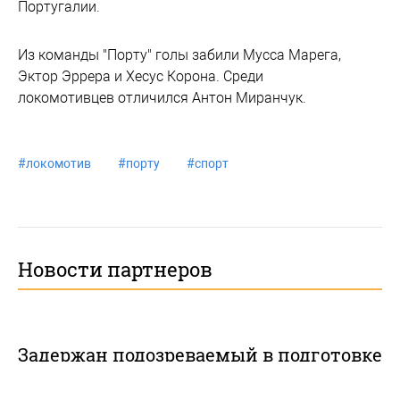
Португалии.
Из команды "Порту" голы забили Мусса Марега,
Эктор Эррера и Хесус Корона. Среди
локомотивцев отличился Антон Миранчук.
#
локомотив
#
порту
#
спорт
Новости партнеров
Задержан подозреваемый в подготовке
теракта в Хабаровском крае