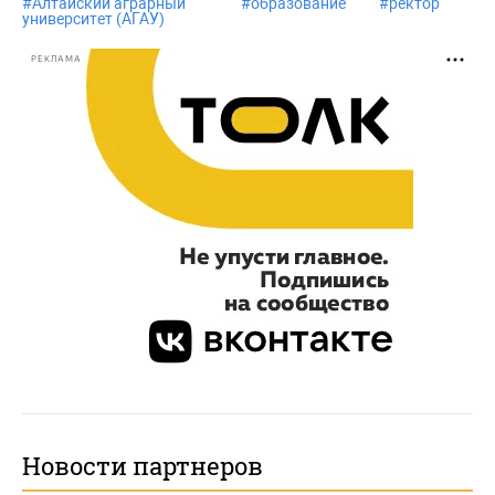
#
Алтайский аграрный
#
образование
#
ректор
университет (АГАУ)
РЕКЛАМА
Новости партнеров