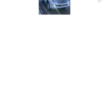
Lexus GX460 в Горно-Алтайске за 3,8 млн
1/11
рублей
Источник: drom.ru
Продавец утверждает, что машина находится в
отличном состоянии как технически, так и внешне.
Также отмечается, что автомобиль полностью
обслужен
В Горно-Алтайске продают Lexus GX460 второго
поколения, выпущенный в 2010 году. Стоимость – 3,8
млн рублей. Объявление опубликовано на сайте
drom.ru
.