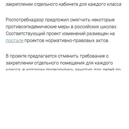
закреплении отдельного кабинета для каждого класса
Роспотребнадзор предложил смягчить некоторые
противоэпидемические меры в российских школах.
Соответствующий проект изменений размещен на
портале
проектов нормативно-правовых актов.
В проекте предлагается отменить требование о
закреплении отдельного помещения для каждого
класса, в котором проводились занятия для детей по
всем предметам. Также уточняется, что проводить
массовые мероприятия с участием школьников
теперь запрещается только в закрытых помещениях.
Помимо этого, в документе предусматривается
отмена соблюдения социальной дистанции в 1,5
метра посредством зигзагообразной рассадки по
одному человеку за партой во время проведения