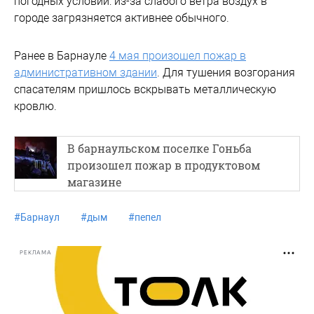
погодных условий: из-за слабого ветра воздух в
городе загрязняется активнее обычного.
Ранее в Барнауле
4 мая произошел пожар в
административном здании
. Для тушения возгорания
спасателям пришлось вскрывать металлическую
кровлю.
В барнаульском поселке Гоньба
произошел пожар в продуктовом
магазине
#
Барнаул
#
дым
#
пепел
РЕКЛАМА