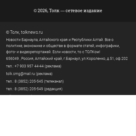
© 2026, Толк — сетевое издание
©
Толк
,
tolknews.ru
Новости Барнаула, Алтайского края и Республики Алтай. Все о
политике, экономике и обществе в формате статей, инфографики,
фото- и видеорепортажей. Если новости, то с ТОЛКом!
656049
, Россия, Алтайский край, г.
Барнаул
,
ул.Короленко, д.51, оф.202
тел.:
+7 903 957 44-44
(реклама)
tolk.smg@mail.ru
(реклама)
тел.:
8 (3852) 205-545
(телеканал)
тел.:
8 (3852) 205-549
(редакция)
tolknews@yandex.ru
(редакция)
Политика персональных данных
18+
Пользовательское соглашение
Правила комментирования
Правила применения рекомендательных технологий