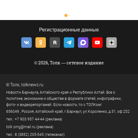
Регистрационные данные
© 2026, Толк — сетевое издание
©
Толк
,
tolknews.ru
Новости Барнаула, Алтайского края и Республики Алтай. Все о
политике, экономике и обществе в формате статей, инфографики,
фото- и видеорепортажей. Если новости, то с ТОЛКом!
656049
, Россия, Алтайский край, г.
Барнаул
,
ул.Короленко, д.51, оф.202
тел.:
+7 903 957 44-44
(реклама)
tolk.smg@mail.ru
(реклама)
тел.:
8 (3852) 205-545
(телеканал)