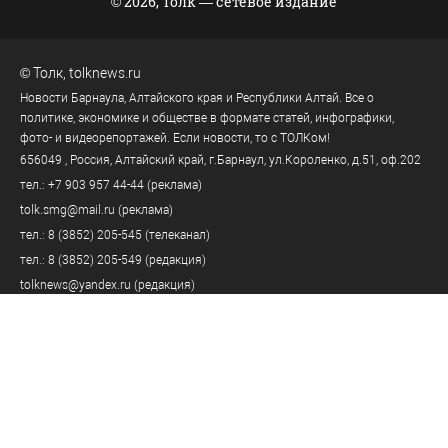
© 2026, Толк — сетевое издание
©
Толк
,
tolknews.ru
Новости Барнаула, Алтайского края и Республики Алтай. Все о
политике, экономике и обществе в формате статей, инфографики,
фото- и видеорепортажей. Если новости, то с ТОЛКом!
656049
, Россия, Алтайский край, г.
Барнаул
,
ул.Короленко, д.51, оф.202
тел.:
+7 903 957 44-44
(реклама)
tolk.smg@mail.ru
(реклама)
тел.:
8 (3852) 205-545
(телеканал)
тел.:
8 (3852) 205-549
(редакция)
tolknews@yandex.ru
(редакция)
Политика персональных данных
18+
Пользовательское соглашение
Правила комментирования
Правила применения рекомендательных технологий