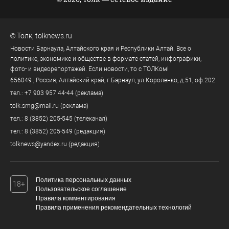
©
Толк
,
tolknews.ru
Новости Барнаула, Алтайского края и Республики Алтай. Все о
политике, экономике и обществе в формате статей, инфографики,
фото- и видеорепортажей. Если новости, то с ТОЛКом!
656049
, Россия, Алтайский край, г.
Барнаул
,
ул.Короленко, д.51, оф.202
тел.:
+7 903 957 44-44
(реклама)
tolk.smg@mail.ru
(реклама)
тел.:
8 (3852) 205-545
(телеканал)
тел.:
8 (3852) 205-549
(редакция)
tolknews@yandex.ru
(редакция)
Политика персональных данных
18+
Пользовательское соглашение
Правила комментирования
Правила применения рекомендательных технологий