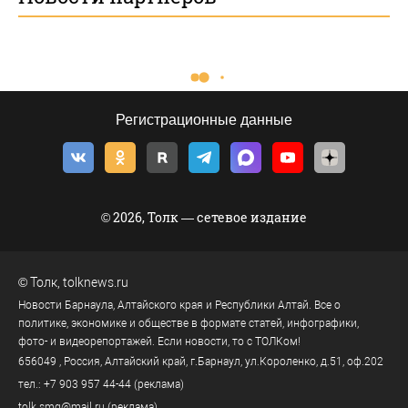
Регистрационные данные
© 2026, Толк — сетевое издание
©
Толк
,
tolknews.ru
Новости Барнаула, Алтайского края и Республики Алтай. Все о
политике, экономике и обществе в формате статей, инфографики,
фото- и видеорепортажей. Если новости, то с ТОЛКом!
656049
, Россия, Алтайский край, г.
Барнаул
,
ул.Короленко, д.51, оф.202
тел.:
+7 903 957 44-44
(реклама)
tolk.smg@mail.ru
(реклама)