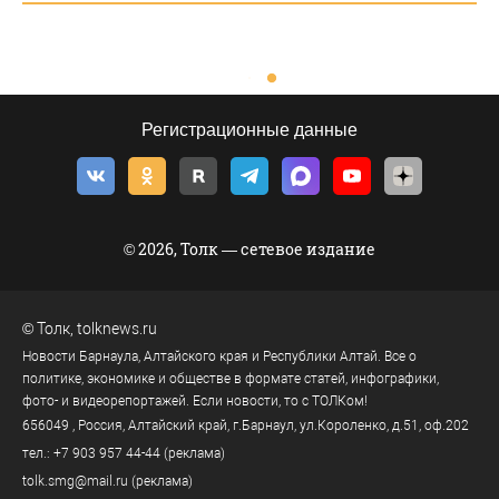
Регистрационные данные
© 2026, Толк — сетевое издание
©
Толк
,
tolknews.ru
Новости Барнаула, Алтайского края и Республики Алтай. Все о
политике, экономике и обществе в формате статей, инфографики,
фото- и видеорепортажей. Если новости, то с ТОЛКом!
656049
, Россия, Алтайский край, г.
Барнаул
,
ул.Короленко, д.51, оф.202
тел.:
+7 903 957 44-44
(реклама)
tolk.smg@mail.ru
(реклама)