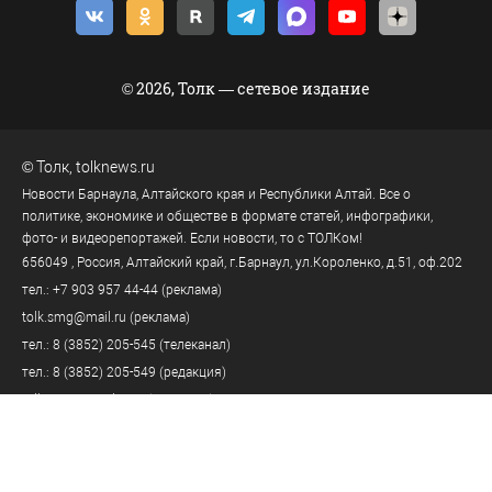
© 2026, Толк — сетевое издание
©
Толк
,
tolknews.ru
Новости Барнаула, Алтайского края и Республики Алтай. Все о
политике, экономике и обществе в формате статей, инфографики,
фото- и видеорепортажей. Если новости, то с ТОЛКом!
656049
, Россия, Алтайский край, г.
Барнаул
,
ул.Короленко, д.51, оф.202
тел.:
+7 903 957 44-44
(реклама)
tolk.smg@mail.ru
(реклама)
тел.:
8 (3852) 205-545
(телеканал)
тел.:
8 (3852) 205-549
(редакция)
tolknews@yandex.ru
(редакция)
Политика персональных данных
18+