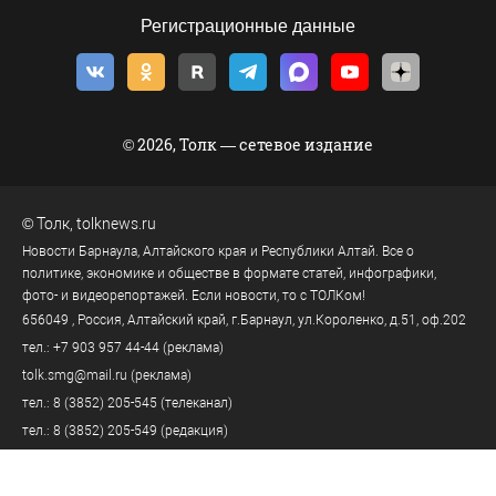
Регистрационные данные
© 2026, Толк — сетевое издание
©
Толк
,
tolknews.ru
Новости Барнаула, Алтайского края и Республики Алтай. Все о
политике, экономике и обществе в формате статей, инфографики,
фото- и видеорепортажей. Если новости, то с ТОЛКом!
656049
, Россия, Алтайский край, г.
Барнаул
,
ул.Короленко, д.51, оф.202
тел.:
+7 903 957 44-44
(реклама)
tolk.smg@mail.ru
(реклама)
тел.:
8 (3852) 205-545
(телеканал)
тел.:
8 (3852) 205-549
(редакция)
tolknews@yandex.ru
(редакция)