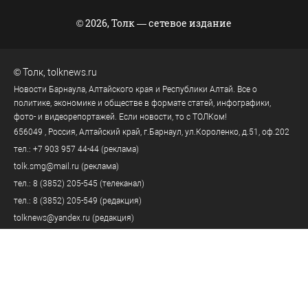
© 2026, Толк — сетевое издание
©
Толк
,
tolknews.ru
Новости Барнаула, Алтайского края и Республики Алтай. Все о
политике, экономике и обществе в формате статей, инфографики,
фото- и видеорепортажей. Если новости, то с ТОЛКом!
656049
, Россия, Алтайский край, г.
Барнаул
,
ул.Короленко, д.51, оф.202
тел.:
+7 903 957 44-44
(реклама)
tolk.smg@mail.ru
(реклама)
тел.:
8 (3852) 205-545
(телеканал)
тел.:
8 (3852) 205-549
(редакция)
tolknews@yandex.ru
(редакция)
Политика персональных данных
18+
Пользовательское соглашение
Правила комментирования
Правила применения рекомендательных технологий