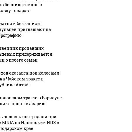
ов беспилотников в
ховку товаров
латно и без записи:
аульцев приглашают на
рографию
твенник пропавших
ьцевых придерживается
ии о побеге семьи
ход оказался под колесами
 на Чуйском тракте в
ублике Алтай
авловском тракте в Барнауле
цикл попал в аварию
ь человек пострадали при
е БПЛА на Ильинский НПЗ в
нодарском крае