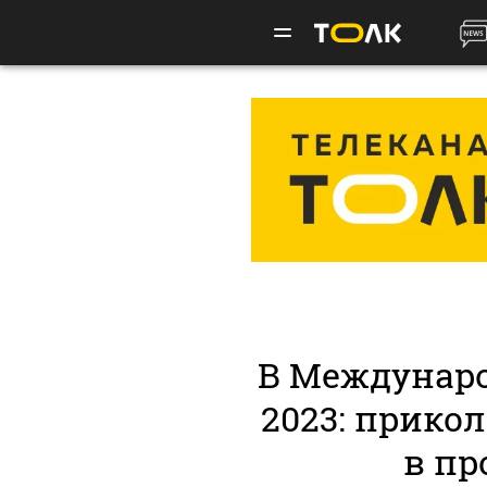
В Междунаро
2023: прико
в пр