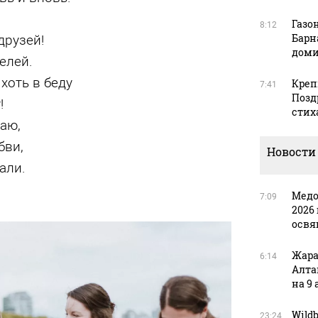
Газон
8:12
Барн
друзей!
доми
елей.
 хоть в беду
Креп
7:41
Позд
!
стих
аю,
бви,
Новости
али.
Медо
7:09
2026 
освя
Жара
6:14
Алта
на 9 
Wild
23:24