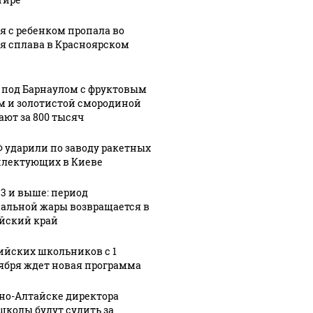
я с ребенком пропала во
я сплава в Красноярском
 под Барнаулом с фруктовым
м и золотистой смородиной
ают за 800 тысяч
Ф ударили по заводу ракетных
лектующих в Киеве
33 и выше: период
альной жары возвращается в
йский край
ийских школьников с 1
ября ждет новая программа
рно-Алтайске директора
школы будут судить за