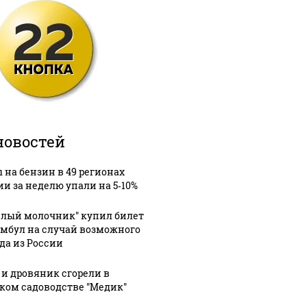
новостей
 на бензин в 49 регионах
ии за неделю упали на 5‑10%
елый молочник" купил билет
амбул на случай возможного
да из России
 и дровяник сгорели в
ком садоводстве "Медик"