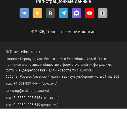
Регистрационные данные
© 2026, Толк — сетевое издание
©
Толк
,
tolknews.ru
Новости Барнаула, Алтайского края и Республики Алтай. Все о
политике, экономике и обществе в формате статей, инфографики,
фото- и видеорепортажей. Если новости, то с ТОЛКом!
656049
, Россия, Алтайский край, г.
Барнаул
,
ул.Короленко, д.51, оф.202
тел.:
+7 903 957 44-44
(реклама)
tolk.smg@mail.ru
(реклама)
тел.:
8 (3852) 205-545
(телеканал)
тел.:
8 (3852) 205-549
(редакция)
tolknews@yandex.ru
(редакция)