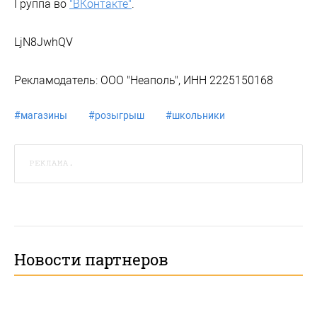
Группа во
"ВКонтакте"
.
LjN8JwhQV
Рекламодатель: ООО "Неаполь", ИНН 2225150168
#
магазины
#
розыгрыш
#
школьники
РЕКЛАМА.
Новости партнеров