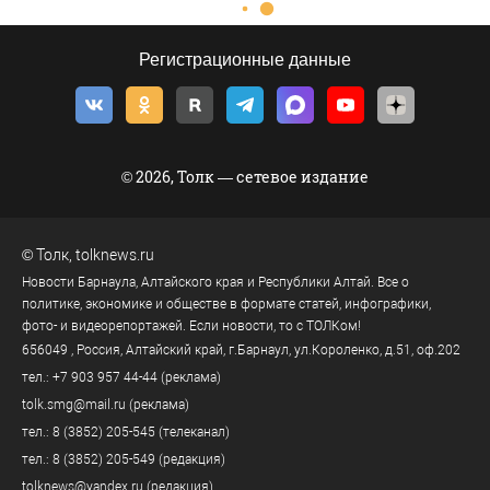
Регистрационные данные
© 2026, Толк — сетевое издание
©
Толк
,
tolknews.ru
Новости Барнаула, Алтайского края и Республики Алтай. Все о
политике, экономике и обществе в формате статей, инфографики,
фото- и видеорепортажей. Если новости, то с ТОЛКом!
656049
, Россия, Алтайский край, г.
Барнаул
,
ул.Короленко, д.51, оф.202
тел.:
+7 903 957 44-44
(реклама)
tolk.smg@mail.ru
(реклама)
тел.:
8 (3852) 205-545
(телеканал)
тел.:
8 (3852) 205-549
(редакция)
tolknews@yandex.ru
(редакция)