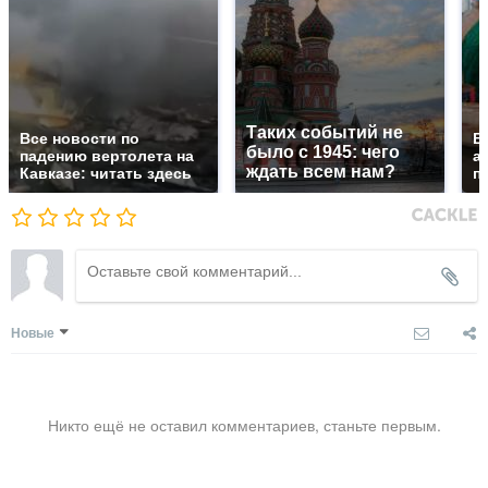
Таких событий не
Все новости по
В
было с 1945: чего
падению вертолета на
а
ждать всем нам?
Кавказе: читать здесь
п
Новые
Никто ещё не оставил комментариев, станьте первым.