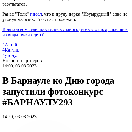
результатов.
Ранее "Толк"
писал
, что в пруду парка "Изумрудный" едва не
утонул мальчик. Его спас прохожий.
В алтайском селе простились с многодетным отцом, спасшим
из воды чужих детей
#
Алтай
#
Катунь
#
утонул
Новости партнеров
14:00, 03.08.2023
В Барнауле ко Дню города
запустили фотоконкурс
#БАРНАУЛУ293
14:29, 03.08.2023