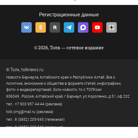
Регистрационные данные
© 2026, Толк — сетевое издание
©
Толк
,
tolknews.ru
Новости Барнаула, Алтайского края и Республики Алтай. Все о
политике, экономике и обществе в формате статей, инфографики,
фото- и видеорепортажей. Если новости, то с ТОЛКом!
656049
, Россия, Алтайский край, г.
Барнаул
,
ул.Короленко, д.51, оф.202
тел.:
+7 903 957 44-44
(реклама)
tolk.smg@mail.ru
(реклама)
тел.:
8 (3852) 205-545
(телеканал)
тел.:
8 (3852) 205-549
(редакция)
tolknews@yandex.ru
(редакция)