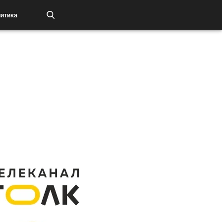
итика