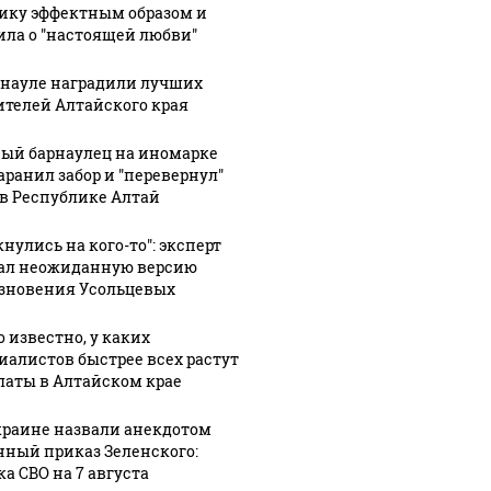
ику эффектным образом и
ила о "настоящей любви"
рнауле наградили лучших
ителей Алтайского края
ый барнаулец на иномарке
аранил забор и "перевернул"
 в Республике Алтай
нулись на кого-то": эксперт
ал неожиданную версию
зновения Усольцевых
о известно, у каких
иалистов быстрее всех растут
латы в Алтайском крае
краине назвали анекдотом
нный приказ Зеленского:
ка СВО на 7 августа