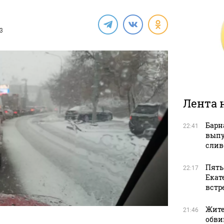
23
Лента 
Барн
22:41
выпу
слив
Пять
22:17
Екат
встр
Жите
21:46
обви