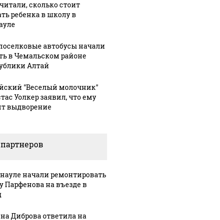
читали, сколько стоит
ать ребенка в школу в
ауле
оселковые автобусы начали
ть в Чемальском районе
ублики Алтай
йский "Веселый молочник"
тас Уолкер заявил, что ему
ит выдворение
 партнеров
рнауле начали ремонтировать
у Парфенова на въезде в
д
на Диброва ответила на