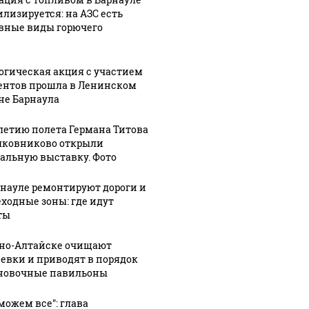
илизируется: на АЗС есть
вные виды горючего
СМИ: В 
их событий не
полице
огическая акция с участием
В магазинах России
о с 1945: чего
машину
ентов прошла в Ленинском
ажиотаж из-за этого
не Барнаула
ть всем нам?
подожг
продукта: что купить?
-летию полета Германа Титова
лковниково открыли
альную выставку. Фото
рнауле ремонтируют дороги и
ходные зоны: где идут
ты
рно-Алтайске очищают
евки и приводят в порядок
новочные павильоны
можем все": глава