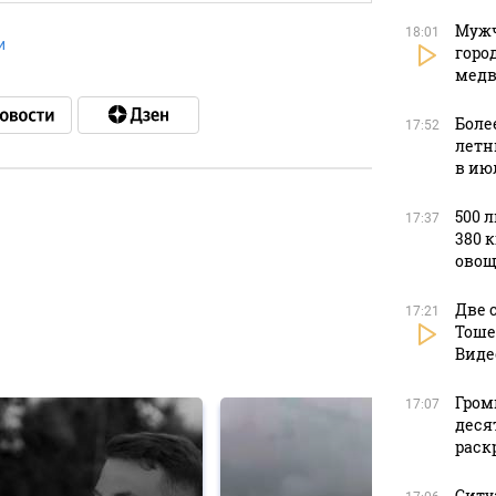
Мужч
18:01
и
горо
медв
Боле
17:52
летн
в ию
500 
17:37
380 
в
овощ
Две 
17:21
Тоше
в
Виде
Гром
17:07
деся
раск
Ситу