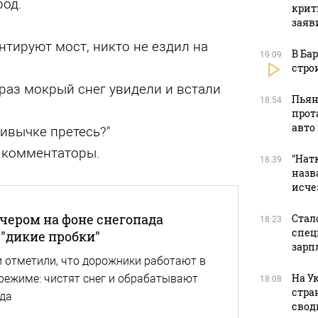
род.
крит
заяв
нтируют мост, никто не ездил на
В Ба
19:09
стро
раз мокрый снег увидели и встали
Пьян
18:54
прот
авто
ривычке претесь?"
т комментаторы.
"Натк
18:39
назв
исче
ечером на фоне снегопада
Стал
18:23
спец
 "дикие пробки"
зарп
 отметили, что дорожники работают в
На У
режиме: чистят снег и обрабатывают
18:08
стра
еда
свод