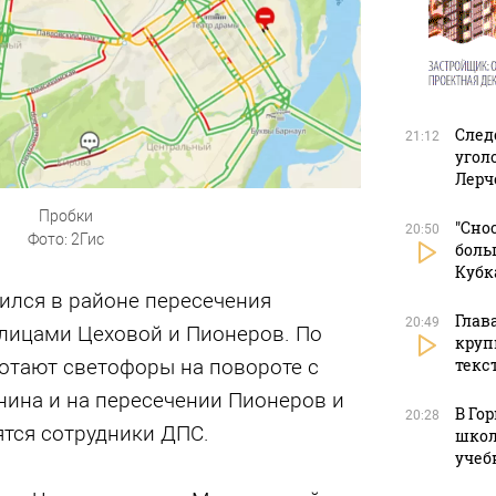
След
21:12
угол
Лерч
Пробки
"Сно
20:50
Фото: 2Гис
боль
Кубк
вился в районе пересечения
Глав
20:49
улицами Цеховой и Пионеров. По
круп
ботают светофоры на повороте с
текс
нина и на пересечении Пионеров и
В Го
20:28
ятся сотрудники ДПС.
школ
учеб