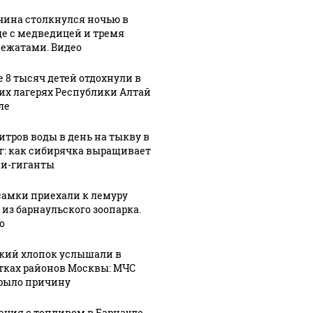
ина столкнулся ночью в
де с медведицей и тремя
ежатами. Видео
е 8 тысяч детей отдохнули в
их лагерях Республики Алтай
ле
литров воды в день на тыкву в
кг: как сибирячка выращивает
и-гиганты
самки приехали к лемуру
 из барнаульского зоопарка.
о
кий хлопок услышали в
тках районов Москвы: МЧС
рыло причину
ация с топливом в Барнауле