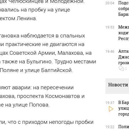
ицах Челюскинцев и Молодежной.
Подс
20:04
собр
вались на пробку на улице
Барн
ектом Ленина.
Межп
19:53
ходи
тановка наблюдается в спальных
Респ
ли практические не двигаются на
Алта
цах Советской Армии, Малахова, на
19:46
Джас
 также на Булыгино. Трудно местами
гроз
1
Поляне и улице Балтийской.
Новости
яют аварии: на пересечении
ахова, проспекта Космонавтов и
В Ба
19:37
е на улице Попова.
улиц
горо
и, что с приходом непогоды пробки
Поли
19:22