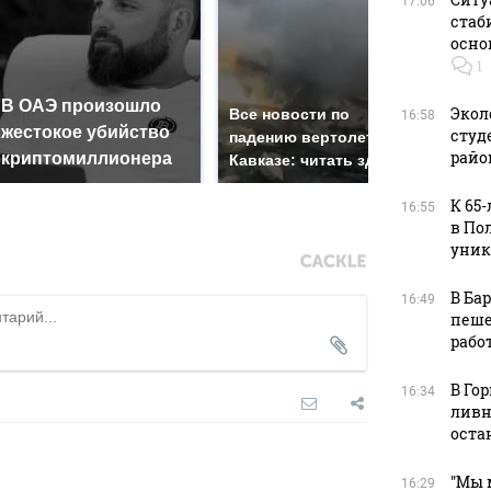
17:06
стаб
осно
1
В ОАЭ произошло
Так
Экол
Все новости по
16:58
жестокое убийство
был
студ
падению вертолета на
райо
криптомиллионера
жда
Кавказе: читать здесь
К 65
16:55
в По
уник
В Ба
16:49
пеше
рабо
В Го
16:34
ливн
оста
"Мы 
16:29