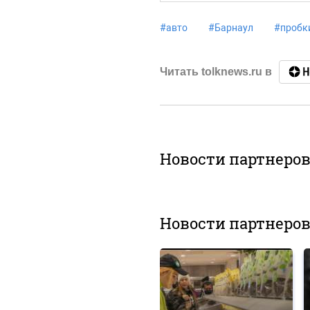
#
авто
#
Барнаул
#
пробк
Читать tolknews.ru в
Новости партнеро
Новости партнеро