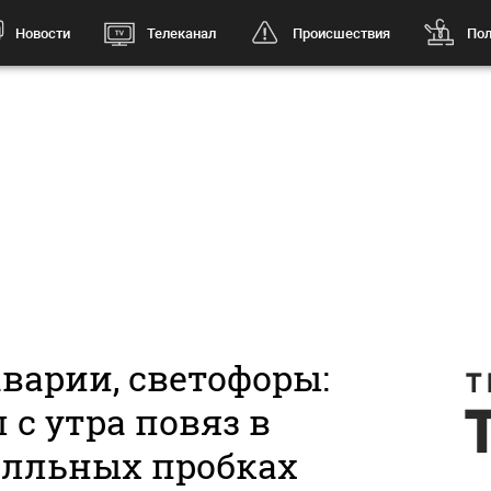
Новости
Телеканал
Происшествия
Пол
аварии, светофоры:
 с утра повяз в
алльных пробках