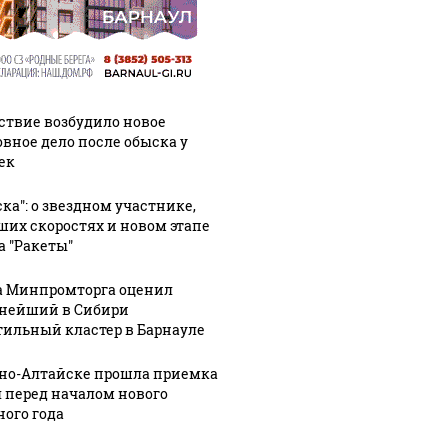
ствие возбудило новое
овное дело после обыска у
ек
ска": о звездном участнике,
ших скоростях и новом этапе
а "Ракеты"
а Минпромторга оценил
нейший в Сибири
тильный кластер в Барнауле
рно-Алтайске прошла приемка
 перед началом нового
ного года