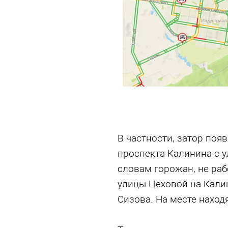
В частности, затор поя
проспекта Калинина с 
словам горожан, не ра
улицы Цеховой на Кали
Сизова. На месте наход