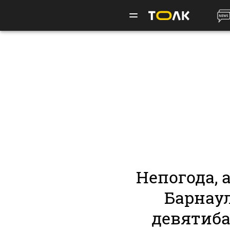
Непогода, 
Барнаул
девятиб