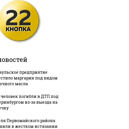
новостей
аульское предприятие
стило маргарин под видом
очного масла
 человек погибли в ДТП под
еринбургом из-за выезда на
ечку
ля Первомайского района
нили в жестком истязании