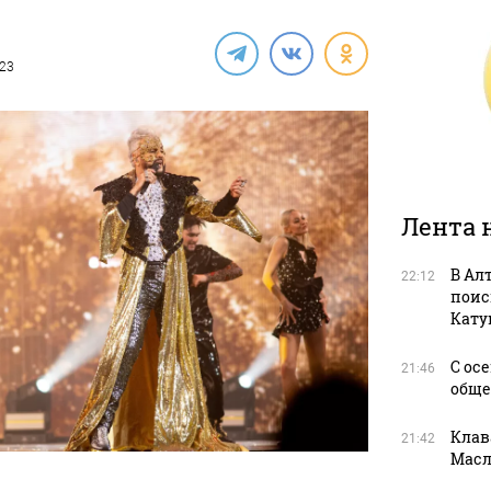
023
Лента 
В Ал
22:12
поис
Кату
С ос
21:46
обще
Клав
21:42
Масл