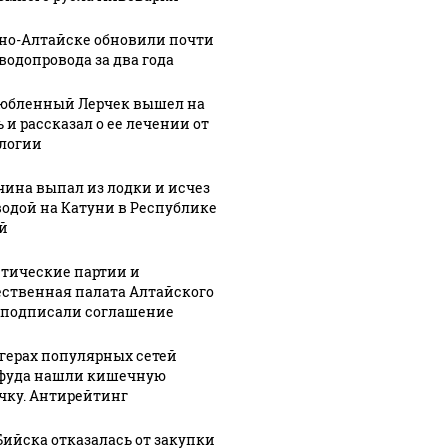
рно-Алтайске обновили почти
 водопровода за два года
юбленный Лерчек вышел на
 и рассказал о ее лечении от
логии
ина выпал из лодки и исчез
водой на Катуни в Республике
й
тические партии и
ственная палата Алтайского
 подписали соглашение
ргерах популярных сетей
фуда нашли кишечную
чку. Антирейтинг
Бийска отказалась от закупки