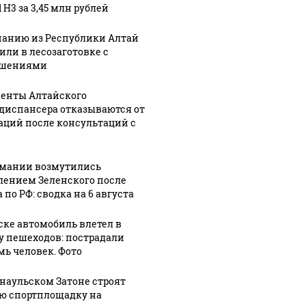
 H3 за 3,45 млн рублей
анию из Республики Алтай
или в лесозаготовке с
Урале из казны
Такую з
Как выглядит место
ушениями
и украдены 18
никто н
крушение вертолета на
лионов рублей
так?!
Кавказе: смотреть
енты Алтайского
диспансера отказываются от
аций после консультаций с
рмании возмутились
лением Зеленского после
 по РФ: сводка на 6 августа
ске автомобиль влетел в
у пешеходов: пострадали
мь человек. Фото
рнаульском Затоне строят
ю спортплощадку на