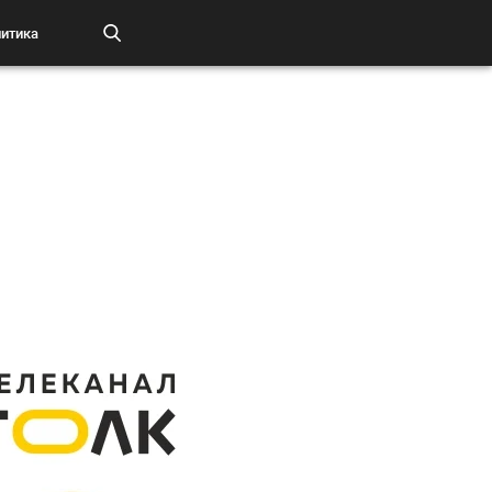
итика