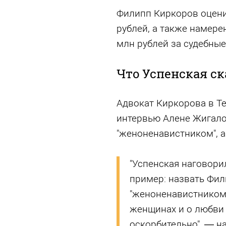
Филипп Киркоров оцени
рублей, а также намере
млн рублей за судебны
Что Успенская ск
Адвокат Киркорова в T
интервью Алене Жигало
"женоненавистником", а 
"Успенская наговорил
пример: назвать Фи
"женоненавистником"
женщинах и о любви 
оскорбительно", — н