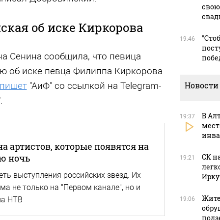
свою
свад
ская об иске Киркорова
"Сто
19:46
пост
а Сенина сообщила, что певица
побе
 об иске певца Филиппа Киркорова
Новости
пишет
"АиФ" со ссылкой на Telegram-
.
В Ал
19:37
мест
инва
а артистов, которые появятся на
СК н
ю ночь
19:21
легк
ть выступления российских звезд. Их
Ирку
а не только на "Первом канале", но и
Жите
на НТВ
19:06
обру
подз