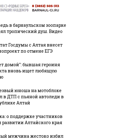
едь в барнаульском зоопарке
ял тропический душ. Видео
тат Госдумы с Алтая внесет
нопроект по отмене ЕГЭ
ет домой": бывшая героиня
кта вновь ищет любящую
ью
езвый юноша на мотоблоке
л в ДТП с пьяной автоледи в
ублике Алтай
ка: о поддержке участников
и развитии Алтайского края
ый мужчина жестоко избил