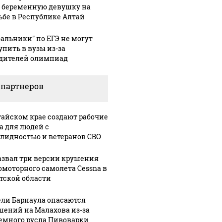
 беременную девушку на
ьбе в Республике Алтай
бальники" по ЕГЭ не могут
упить в вузы из-за
дителей олимпиад
 партнеров
тайском крае создают рабочие
а для людей с
лидностью и ветеранов СВО
азвал три версии крушения
омоторного самолета Cessna в
тской области
ли Барнаула опасаются
шений на Малахова из-за
емного русла Пивоварки