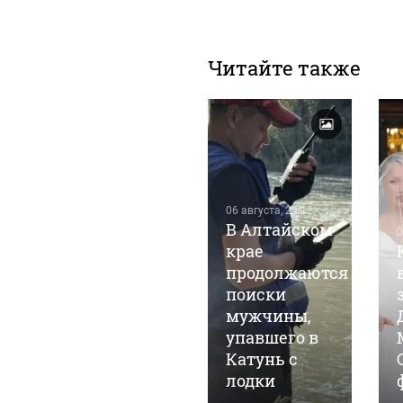
Читайте также
06 августа, 22:12
В Алтайском
0
крае
06 августа, 18:52
В Горно-
продолжаются
Алтайске
поиски
обновили
мужчины,
почти 8 км
упавшего в
водопровода
Катунь с
за два года
лодки