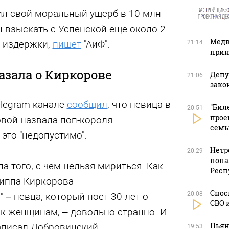
л свой моральный ущерб в 10 млн
н взыскать с Успенской еще около 2
Медв
е издержки,
пишет
"АиФ".
21:14
прин
азала о Киркорове
Депу
21:06
зако
elegram-канале
сообщил
, что певица в
"Бил
20:51
прое
вой назвала поп-короля
сем
это "недопустимо".
Нетр
20:29
попа
а того, с чем нельзя мириться. Как
Респ
липпа Киркорова
Снос
20:08
 – певца, который поет 30 лет о
СВО 
к женщинам, – довольно странно. И
Пьян
аписал Добровинский.
19:53