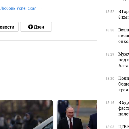
#
Любовь Успенская
В Го
18:52
8 км
Возл
18:38
связь
онко
Мужч
18:29
под 
в
Алта
Поли
18:20
Обще
в
края
В бу
18:16
фаст
пало
ЦГБ 
18:03