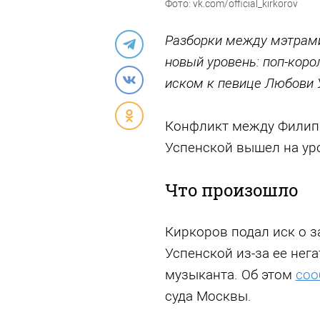
Фото: vk.com/official_kirkorov
Разборки между мэтрам
новый уровень: поп-коро
иском к певице Любови 
Конфликт между Фили
Успенской вышел на ур
Что произошло
Киркоров подал иск о з
Успенской из-за ее нег
музыканта. Об этом
соо
суда Москвы.