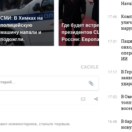
Haval
Комп
17:46
СМИ: В Химках на
улич
полицейскую
Где будет встреча
На 
нар
машину напали и
президентов США и
был
подожгли.
России: Европа?
мил
Паци
17:31
онко
опер
ИИ
В Ге
17:17
заяв
удара
В Ом
17:02
толп
восе
В ба
16:48
авил комментариев, станьте первым.
нову