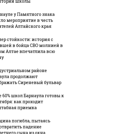
итории школы
рнауле у Памятного знака
ло мероприятие в честь
ителей Алтайского края
ер стойкости: история с
вшей в бойца СВО молнией в
ом Алтае впечатлила всю
ну
9:53
06 августа, 19:06
Жители
дустриальном районе
а
Барнаула
аула продолжают
бражать Сиреневый бульвар
о
опасаются
06 августа, 18:52
вою
обрушений
В Горно-
е 60% школ Барнаула готовы к
нную
на Малахова
Алтайске
нтября: как проходит
 на
из-за
обновили
табная приемка
 в
подземного
почти 8 км
лике
русла
водопровода
ина погибла, пытаясь
Пивоварки
за два года
отвратить падение
летнего сына из окна