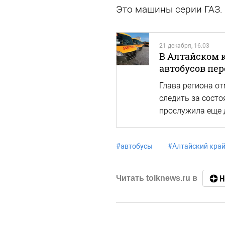
Это машины серии ГАЗ.
21 декабря, 16:03
В Алтайском 
автобусов пе
Глава региона от
следить за состо
прослужила еще 
#
автобусы
#
Алтайский кра
Читать tolknews.ru в