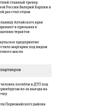
етний главный тренер
ной России Валерий Карпин в
ой раз стал отцом
льницу Алтайского края
зревают в призывах к
ршению терактов
аульское предприятие
стило маргарин под видом
очного масла
 партнеров
 человек погибли в ДТП под
еринбургом из-за выезда на
ечку
ля Первомайского района