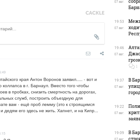
собр
07 авг.
Барн
Межп
19:53
ходи
07 авг.
Респ
Алта
19:46
Джас
07 авг.
гроз
1
6:49
йского края Антон Воронов заявил..... - вот и 
В Ба
19:37
 коллапса в г. Барнаул. Вместо того чтобы 
улиц
07 авг.
оев в пробках, снизить смертность на дорогах, 
горо
альных служб, построить объездную для 
 нате вам - ещё проб лемму (это к строящимся 
Поли
19:22
и дедям его здесь не жить. Хапнет, и на Кипр...
крит
07 авг.
заяв
В Ба
4:15
19:09
стро
07 авг.