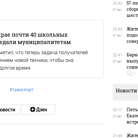
57-л
23:32
сбор
07 авг.
шест
Жите
23:03
крае почти 40 школьных
подо
07 авг.
редали муниципалитетам
сове
метил, что теперь задача получателей
Барн
22:41
янием новой техники, чтобы она
выпу
07 авг.
слив
долгое время
1
й
#
транспорт
Новости
Пять
22:17
Екат
07 авг.
встр
Жите
21:46