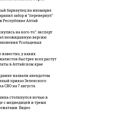
ый барнаулец на иномарке
аранил забор и "перевернул"
 в Республике Алтай
нулись на кого-то": эксперт
ал неожиданную версию
зновения Усольцевых
о известно, у каких
иалистов быстрее всех растут
:26
07 августа, 23:32
латы в Алтайском крае
ые в
57-летний
ком
главный
краине назвали анекдотом
07 августа, 22:41
1
тренер
Барнаульское
нный приказ Зеленского:
ка СВО на 7 августа
я с
сборной
предприятие
ших
России
выпустило
ина столкнулся ночью в
Валерий
маргарин
де с медведицей и тремя
Карпин в
под видом
ежатами. Видео
на 8
шестой раз
сливочного