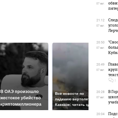
обви
07 авг.
в
пяте
След
21:12
угол
07 авг.
Лерч
в
"Сно
20:50
боль
07 авг.
Кубк
Глав
20:49
круп
07 авг.
текс
1
В Го
В ОАЭ произошло
Так
20:28
Все новости по
школ
жестокое убийство
был
07 авг.
падению вертолета на
учеб
криптомиллионера
жда
Кавказе: читать здесь
Подс
20:04