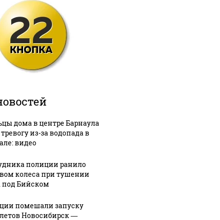
новостей
цы дома в центре Барнаула
 тревогу из-за водопада в
але: видео
удника полиции ранило
вом колеса при тушении
 под Бийском
ции помешали запуску
летов Новосибирск —