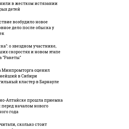
нили в жестком истязании
рых детей
ствие возбудило новое
овное дело после обыска у
ек
ска": о звездном участнике,
ших скоростях и новом этапе
а "Ракеты"
а Минпромторга оценил
нейший в Сибири
тильный кластер в Барнауле
СМИ: В 
рно-Алтайске прошла приемка
их событий не
полице
В магазинах России
 перед началом нового
о с 1945: чего
машину
ажиотаж из-за этого
ного года
ть всем нам?
подожг
продукта: что купить?
читали, сколько стоит