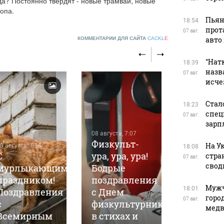
а? Постоянно твердят - новые трамваи, новые 
.опа.
Пьян
18:54
прот
07 авг.
авто
КОММЕНТАРИИ ДЛЯ САЙТА
CACKL
E
"Натк
18:39
назв
07 авг.
исче
Стал
18:23
спец
07 авг.
08 августа, 6
зарп
Выходн
08 августа, 7:07
Физкульт-
Алтайс
На У
8 августа, 7:38
18:08
С
ура, ура, ура!
крае
стра
07 авг.
свод
мурлыкающим
Бодрые
начнутс
праздником!
поздравления
неболь
Мужч
18:01
Поздравления
с Днем
дождей:
горо
07 авг.
с
физкультурника
прогноз
медв
Всемирным
в стихах и
погоды 