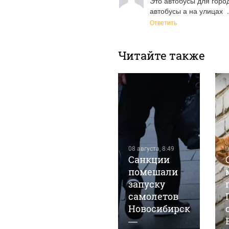
Это автобусы для город
автобусы а на улицах  
Ответить
Читайте также
07 августа, 22:41
1
08 августа, 8:49
0
Барнаульское
Санкции
предприятие
помешали
выпустило
запуску
маргарин
самолетов
под видом
Новосибирск
сливочного
—