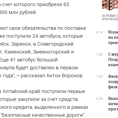
а счет которого приобрели 65
800 млн рублей.
ют свои обязательства по поставке
Niss
8:16
же поступили 24 автобуса, которые
на п
прои
ейск, Заринск, в Славгородский
, Каменский, Змеиногорский и
С му
7:38
Еще 41 автобус большой
Позд
кош
наула будет доставлен в первом
 года", – рассказал Антон Воронов.
Физку
7:07
позд
физк
 в Алтайский край поступили первые
Выхо
которые закупили за счет средств
6:26
начн
кого кредита, выделенного в рамках
прог
"Безопасные качественные дороги".