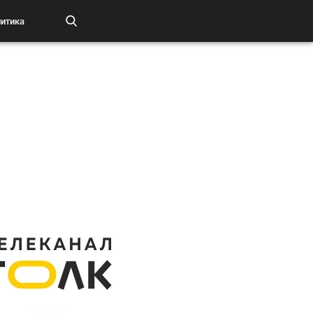
итика