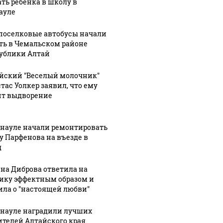
ать ребенка в школу в
ауле
оселковые автобусы начали
ть в Чемальском районе
ублики Алтай
йский "Веселый молочник"
тас Уолкер заявил, что ему
ит выдворение
рнауле начали ремонтировать
у Парфенова на въезде в
д
на Диброва ответила на
ику эффектным образом и
ила о "настоящей любви"
рнауле наградили лучших
ителей Алтайского края