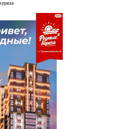
куриха