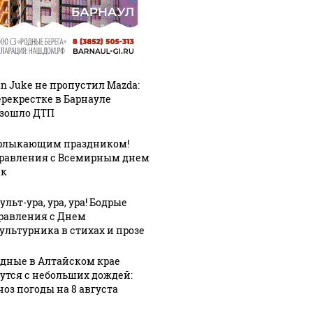
an Juke не пропустил Mazda:
ерекрестке в Барнауле
зошло ДТП
рлыкающим праздником!
равления с Всемирным днем
ек
льт-ура, ура, ура! Бодрые
равления с Днем
ультурника в стихах и прозе
дные в Алтайском крае
утся с небольших дождей:
ноз погоды на 8 августа