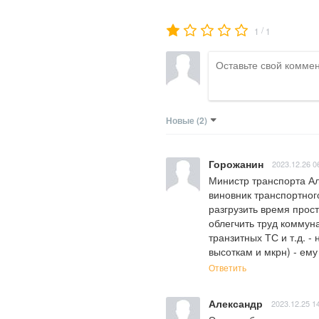
/
1
1
Новые
(2)
Горожанин
2023.12.26 0
Министр транспорта Алта
виновник транспортного
разгрузить время прост
облегчить труд коммун
транзитных ТС и т.д. -
высоткам и мкрн) - ему 
Ответить
Александр
2023.12.25 1