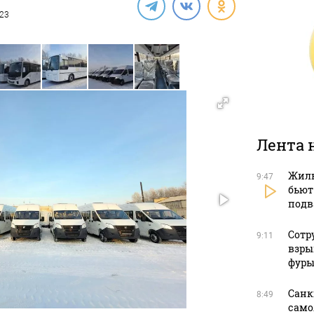
023
Лента 
Жиль
9:47
бьют
подв
Сотр
9:11
взры
фуры
Санк
8:49
само