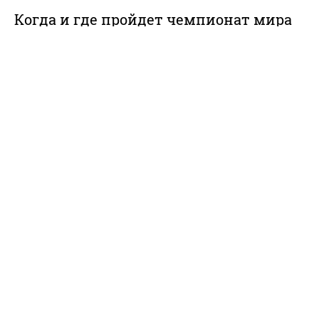
Когда и где пройдет чемпионат мира
по футболу в 2026 году и что уже
известно
ТОЛК
Спорт
, 17:22, 05.02.2024
Футбол. Стадион. Матч