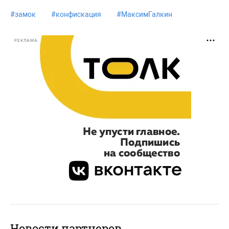
#
замок
#
конфискация
#
МаксимГалкин
РЕКЛАМА
Новости партнеров