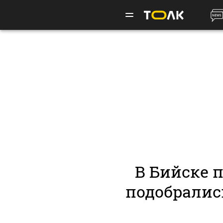
В Бийске 
подобралис