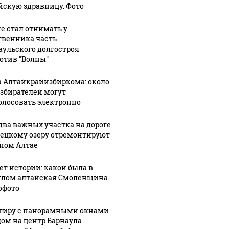
йскую здравницу. Фото
не стал отнимать у
твенника часть
аульского долгостроя
отив "Волны"
СМИ: В 
а Алтайкрайизбиркома: около
их событий не
полице
избирателей могут
В магазинах России
олосовать электронно
о с 1945: чего
машину
ажиотаж из-за этого
ть всем нам?
подожг
продукта: что купить?
два важных участка на дороге
лецкому озеру отремонтируют
рном Алтае
лет истории: какой была в
лом алтайская Смоленщина.
офото
тиру с панорамными окнами
дом на центр Барнаула