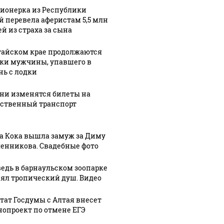
ния
холостяка в
алтайскую
ионерка из Республики
й перевела аферистам 5,5 млн
чили
стихах и
здравницу.
ей из страха за сына
уле
прозе
Фото
тайском крае продолжаются
ки мужчины, упавшего в
нь с лодки
ени изменятся билеты на
ственный транспорт
а Кока вышла замуж за Диму
енникова. Свадебные фото
едь в барнаульском зоопарке
ял тропический душ. Видео
тат Госдумы с Алтая внесет
нопроект по отмене ЕГЭ