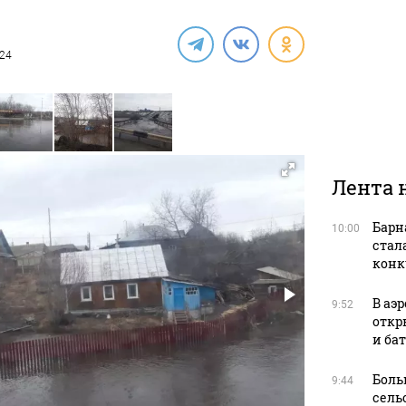
024
Лента 
Барн
10:00
стал
конк
В аэ
9:52
откр
и ба
Боль
9:44
сель