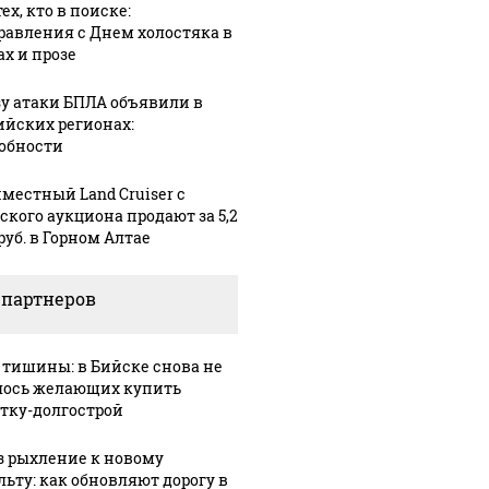
ех, кто в поиске:
равления с Днем холостяка в
ах и прозе
зу атаки БПЛА объявили в
ийских регионах:
обности
местный Land Cruiser с
ского аукциона продают за 5,2
руб. в Горном Алтае
 партнеров
 тишины: в Бийске снова не
ось желающих купить
тку-долгострой
з рыхление к новому
льту: как обновляют дорогу в