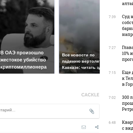
алта
Суд 
7:39
собс
барн
напр
Глав
7:27
В ОАЭ произошло
Так
10% 
Все новости по
прог
жестокое убийство
был
падению вертолета на
криптомиллионера
жда
Кавказе: читать здесь
Еще 
7:15
к Те
в Го
300 
7:02
прош
Ретр
Квар
6:48
с ви