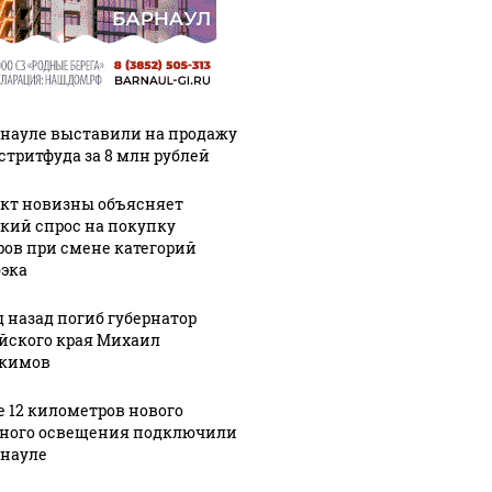
рнауле выставили на продажу
 стритфуда за 8 млн рублей
кт новизны объясняет
кий спрос на покупку
ров при смене категорий
эка
д назад погиб губернатор
йского края Михаил
кимов
е 12 километров нового
ного освещения подключили
рнауле