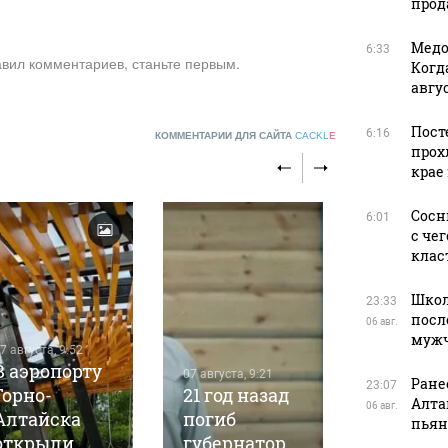
прода
Медо
6:33
авил комментариев, станьте первым.
Когд
авгус
Пост
6:16
КОММЕНТАРИИ ДЛЯ САЙТА
CACKL
E
прох
крае
Сосн
6:01
с че
клас
Школ
23:33
посл
06 авг.
муж
7 августа, 9:52
07 августа, 9
В аэропорту
Более 12
07 августа, 9:21
Ране
23:07
Горно-
21 год назад
киломе
Алта
06 авг.
Алтайска
погиб
нового
пьян
открыли
губернатор
улично