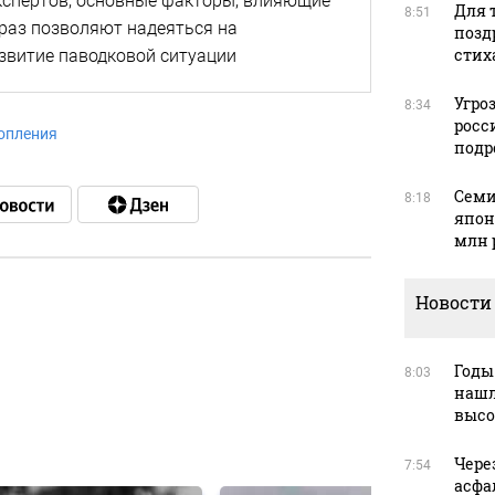
кспертов, основные факторы, влияющие
Для т
8:51
 раз позволяют надеяться на
позд
стих
звитие паводковой ситуации
Угро
8:34
росс
опления
подр
Семи
8:18
япон
млн 
Новости
в
Годы
8:03
нашл
высо
в
Чере
7:54
асфа