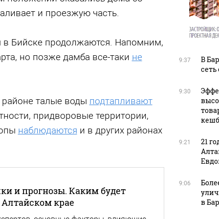
Заливает и проезжую часть.
ы в Бийске продолжаются. Напомним,
рта, но позже дамба все-таки
не
В Ба
9:37
сеть
.
Эффе
9:30
 районе талые воды
подтапливают
высо
това
тности, придворовые территории,
кешб
топы
наблюдаются
и в других районах
21 го
9:21
Алта
Евдо
Боле
9:06
ки и прогнозы. Каким будет
улич
в Алтайском крае
в Ба