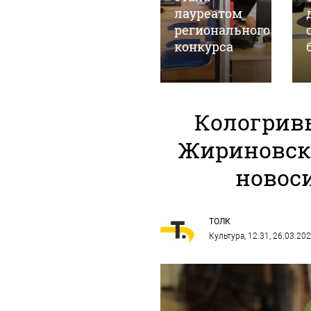
алтайскую
лауреатом
здравницу.
регионального
Фото
конкурса
Кологрив
Жириновско
новос
ТОЛК
Культура
, 12:31, 26.03.20