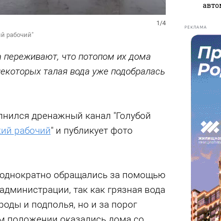
авто
1/4
РЕКЛАМА
ий рабочий"
а переживают, что потопом их дома
некоторых талая вода уже подобралась
лнился дренажный канал "Голубой
ий рабочий
" и публикует фото
еоднократно обращались за помощью
администрации, так как грязная вода
роды и подполья, но и за порог
м положении оказались дома со