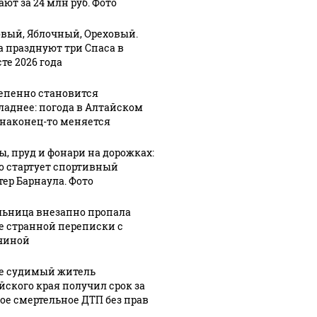
ют за 24 млн руб. Фото
вый, Яблочный, Ореховый.
а празднуют три Спаса в
те 2026 года
епенно становится
ладнее: погода в Алтайском
 наконец-то меняется
ы, пруд и фонари на дорожках:
го стартует спортивный
тер Барнаула. Фото
ьница внезапно пропала
07 августа, 7:54
е странной переписки с
Через
чиной
рыхление к
:06
07 августа, 8:51
Для тех, кто в
новому
е судимый житель
тров
поиске:
асфальту: как
йского края получил срок за
поздравления
обновляют
ое смертельное ДТП без прав
го
с Днем
дорогу в