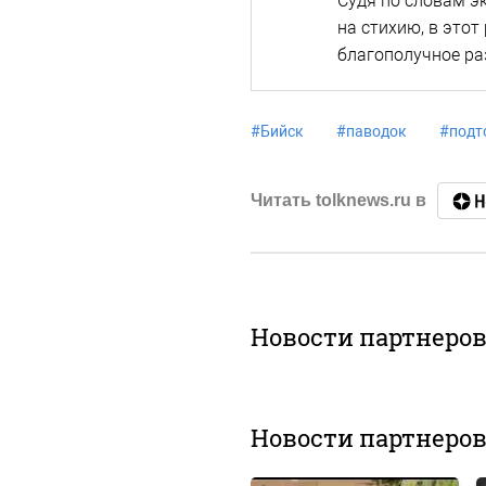
Судя по словам э
на стихию, в этот
благополучное ра
#
Бийск
#
паводок
#
подт
Читать tolknews.ru в
Новости партнеро
Новости партнеро