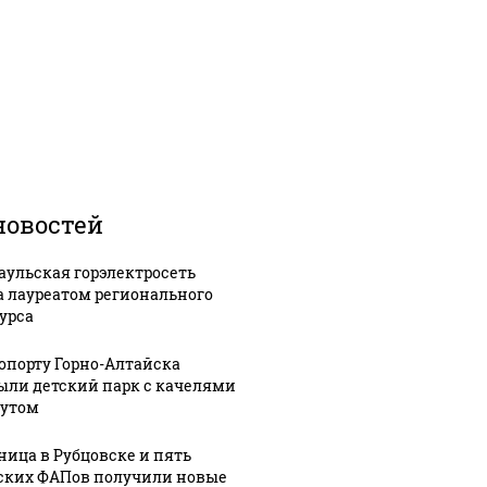
новостей
аульская горэлектросеть
а лауреатом регионального
урса
ропорту Горно-Алтайска
ыли детский парк с качелями
тутом
ница в Рубцовске и пять
ских ФАПов получили новые