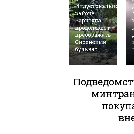
стартовал
Индустриальном
ремонт
районе
дороги на
Барнаула
въезде в
продолжают
город у
преображать
Старого
Сиреневый
моста
бульвар
Подведомст
минтран
покуп
вн