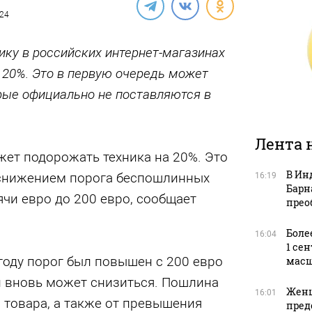
024
ику в российских интернет-магазинах
 20%. Это в первую очередь может
рые официально не поставляются в
Лента 
жет подорожать техника на 20%. Это
В Ин
снижением порога беспошлинных
16:19
Барн
ячи евро до 200 евро, сообщает
прео
Боле
16:04
1 се
 году порог был повышен с 200 евро
масш
он вновь может снизиться. Пошлина
Женщ
16:01
 товара, а также от превышения
пред