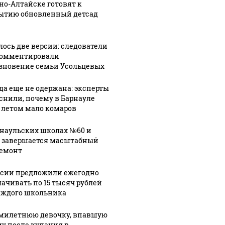
рно-Алтайске готовят к
 не
увезли":
стартовал
ытию обновленный детсад
я":
эксперт
ремонт
ачает
оценил
дороги на
ное
шансы найти
въезде в
лось две версии: следователи
омментировали
ие от
Героя РФ
город у
зновение семьи Усольцевых
Асылханова
Старого
евых
живым
моста
да еще не одержана: эксперты
снили, почему в Барнауле
 летом мало комаров
рнаульских школах №60 и
 завершается масштабный
емонт
ссии предложили ежегодно
ачивать по 15 тысяч рублей
аждого школьника
милетнюю девочку, впавшую
му после купания в