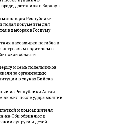
городе, доставили в Барнаул
а минспорта Республики
й подал документы для
тия в выборах в Госдуму
етняя пассажирка погибла в
с нетрезвым водителем в
бинской области
нершу и семь подельников
ржали за организацию
титуции в саунах Бийска
ный из Республики Алтай
м выжил после удара молнии
плеткой и ломом: жителя
я-на-Оби обвиняют в
зании супруги и детей