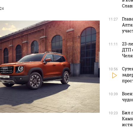
Слав
024
Глав
11:27
Алта
учас
23-л
11:11
ДТП 
Челя
Суте
10:56
заде
прос
Воен
10:39
чудо
Бил 
10:23
Камн
истя