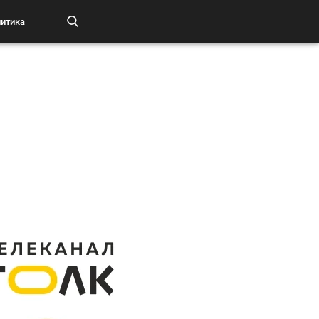
итика