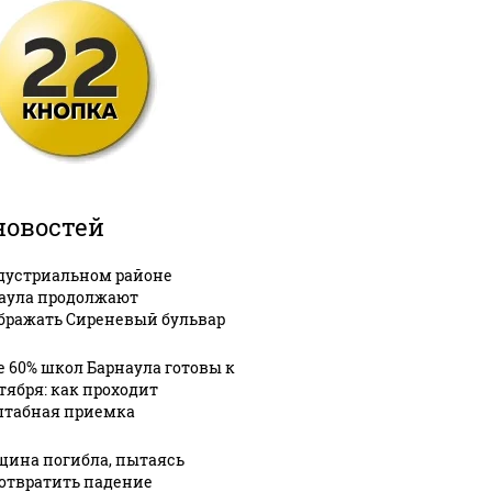
новостей
дустриальном районе
аула продолжают
бражать Сиреневый бульвар
е 60% школ Барнаула готовы к
нтября: как проходит
табная приемка
ина погибла, пытаясь
отвратить падение