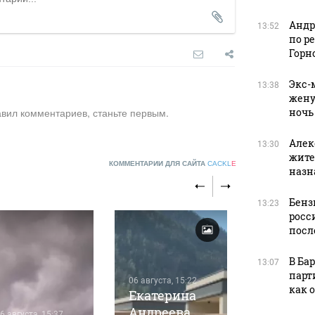
Андр
13:52
по р
Горн
Экс-
13:38
жену
авил комментариев, станьте первым.
ночь
Алек
13:30
жите
КОММЕНТАРИИ ДЛЯ САЙТА
CACKL
E
назн
Бенз
13:23
росс
посл
В Ба
13:07
парт
06 августа, 15:22
как 
Екатерина
Андреева
6 августа, 15:37
06 августа, 1