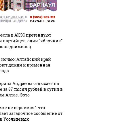
ресла в АКЗС претендуют
и партийцев, один "яблочник"
мовыдвиженец
8 ночью: Алтайский край
оют дожди и временная
лада
ерина Андреева отдыхает на
 за 87 тысяч рублей в сутки в
ом Алтае. Фото
уже не вернемся": что
чает загадочное сообщение от
и Усольцевых