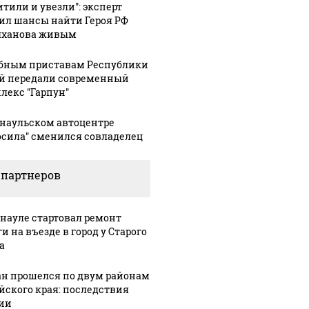
итили и увезли": эксперт
ил шансы найти Героя РФ
ханова живым
бным приставам Республики
й передали современный
лекс "Гарпун"
рнаульском автоцентре
осила" сменился совладелец
 партнеров
ую зиму в России
На Урале из казны
Как выг
то не ждал: как
были украдены 18
крушени
?!
миллионов рублей
Кавказе:
рнауле стартовал ремонт
и на въезде в город у Старого
а
ан прошелся по двум районам
йского края: последствия
ии