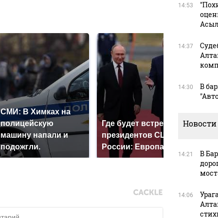
"Пох
14:53
в
оцен
Асыл
Суде
14:37
Алта
комп
В ба
14:30
"Авт
СМИ: В Химках на
Новости
полицейскую
Где будет встреча
Так
машину напали и
президентов США и
ник
подожгли.
России: Европа?
так
В Ба
14:21
дорог
мост
Ураг
14:06
Алта
стих