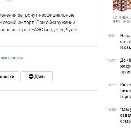
менения затронут неофициальные
й серый импорт. При обнаружении
ввозе из стран ЕАЭС владелец будет
На к
15:51
сотн
и са
электроника
До +
15:37
накр
прох
Екат
15:22
вилле
Горн
"Мы 
15:08
в
озна
семь