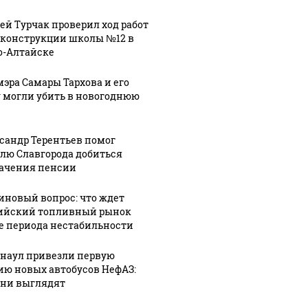
ей Турчак проверил ход работ
еконструкции школы №12 в
о-Алтайске
мэра Самары Тархова и его
 могли убить в новогоднюю
сандр Терентьев помог
лю Славгорода добиться
ачения пенсии
иновый вопрос: что ждет
ийский топливный рынок
е периода нестабильности
рнаул привезли первую
ию новых автобусов НефАЗ:
они выглядят
06 августа, 14:53
06 августа, 14:21
"Похитили и
В Барнауле
5:08