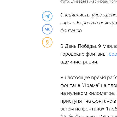
Фото: Елизавета Жаринова/"Толк
Специалисты учреждения
города Барнаула приступ
фонтанов
В День Победы, 9 Мая, 
городские фонтаны,
со
администрации.
В настоящее время раб
фонтане "Драма" на пло
на нулевом километре.
приступят на фонтане в 
затем на фонтанах "Гло
"Рыбка" на улице Молод