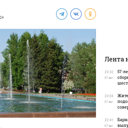
024
Лента 
57-л
23:32
сбор
07 авг.
шест
Жите
23:03
подо
07 авг.
сове
Барн
22:41
выпу
07 авг.