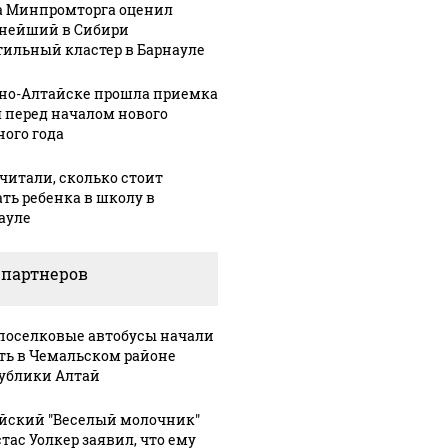
а Минпромторга оценил
нейший в Сибири
тильный кластер в Барнауле
рно-Алтайске прошла приемка
 перед началом нового
ного года
читали, сколько стоит
ать ребенка в школу в
ауле
 партнеров
оселковые автобусы начали
ть в Чемальском районе
ублики Алтай
йский "Веселый молочник"
тас Уолкер заявил, что ему