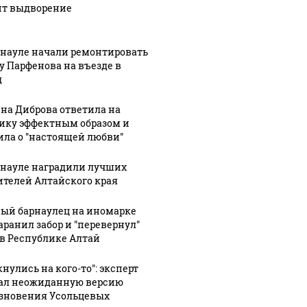
ит выдворение
рнауле начали ремонтировать
у Парфенова на въезде в
д
на Диброва ответила на
ику эффектным образом и
ила о "настоящей любви"
рнауле наградили лучших
ителей Алтайского края
ый барнаулец на иномарке
аранил забор и "перевернул"
: В Химках на
 в Республике Алтай
ицейскую
Где будет встреча
Такую з
ину напали и
президентов США и
никто н
нулись на кого-то": эксперт
ожгли.
России: Европа?
так?!
ал неожиданную версию
зновения Усольцевых