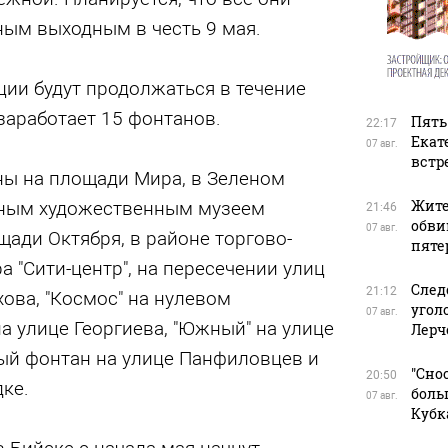
ным выходным в честь 9 мая.
ии будут продолжаться в течение
 заработает 15 фонтанов.
Пять
22:17
Екат
07 авг.
встр
ны на площади Мира, в Зеленом
Жите
нным художественным музеем
21:46
обви
07 авг.
щади Октября, в районе торгово-
пяте
а "Сити-центр", на пересечении улиц
След
21:12
ова, "Космос" на нулевом
угол
07 авг.
на улице Георгиева, "Южный" на улице
Лерч
ый фонтан на улице Панфиловцев и
"Сно
20:50
ке.
боль
07 авг.
Кубк