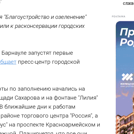
"
слив
 "Благоустройство и озеленение"
РЕКЛАМА
или к расконсервации городских
в Барнауле запустят первые
общает
пресс-центр городской
оты по заполнению начались на
щади Сахарова и на фонтане "Лилия"
 В ближайшие дни к работам
районе торгового центра "Россия", а
бус" на проспекте Красноармейском и
ежной. Планируется, что все они