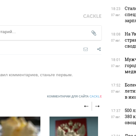
Стал
18:23
спец
07 авг.
зарп
На У
18:08
стра
07 авг.
свод
Мужч
18:01
горо
07 авг.
медв
авил комментариев, станьте первым.
Боле
17:52
летн
07 авг.
в ию
КОММЕНТАРИИ ДЛЯ САЙТА
CACKL
E
500 
17:37
380 
07 авг.
овощ
Две 