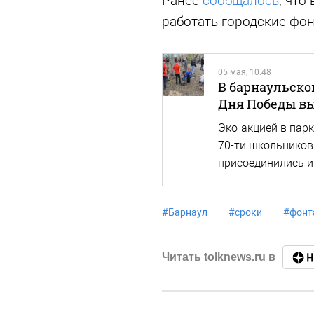
Ранее
сообщалось
, что
работать городские фо
05 мая, 10:48
В барнаульско
Дня Победы вы
Эко-акцией в пар
70-ти школьников
присоединились и
#
Барнаул
#
сроки
#
фонт
Читать tolknews.ru в