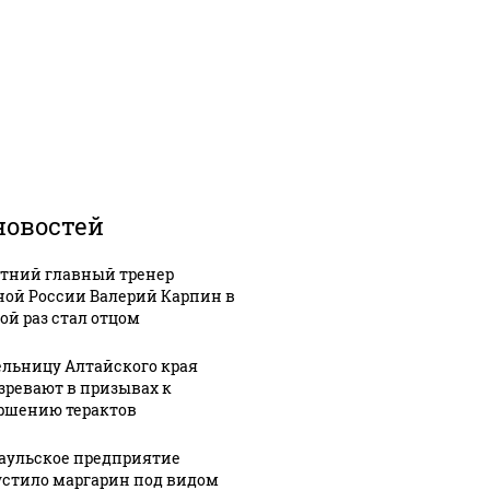
новостей
етний главный тренер
ной России Валерий Карпин в
ой раз стал отцом
льницу Алтайского края
зревают в призывах к
ршению терактов
аульское предприятие
стило маргарин под видом