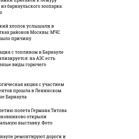
 из барнаульского зоопарка.
о
07 августа, 19:53
07 августа, 19:46
1
Межпоселковые
Алтайский
кий хлопок услышали в
1:12
вие
автобусы
"Веселый
тках районов Москвы: МЧС
рыло причину
ло
начали
молочник"
ходить в
Джастас
ация с топливом в Барнауле
ое
Чемальском
Уолкер
илизируется: на АЗС есть
сле
районе
заявил, что
вные виды горючего
у
Республики
ему грозит
Алтай
выдворение
огическая акция с участием
ентов прошла в Ленинском
не Барнаула
-летию полета Германа Титова
лковниково открыли
альную выставку. Фото
рнауле ремонтируют дороги и