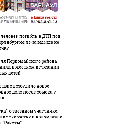
 человек погибли в ДТП под
еринбургом из-за выезда на
ечку
ля Первомайского района
нили в жестком истязании
рых детей
ствие возбудило новое
овное дело после обыска у
ек
ска": о звездном участнике,
ших скоростях и новом этапе
а "Ракеты"