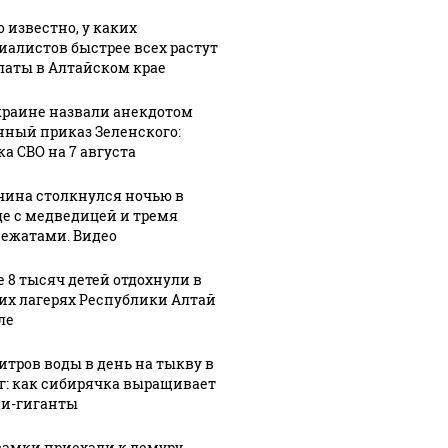
о известно, у каких
иалистов быстрее всех растут
латы в Алтайском крае
краине назвали анекдотом
нный приказ Зеленского:
ка СВО на 7 августа
ина столкнулся ночью в
де с медведицей и тремя
ежатами. Видео
е 8 тысяч детей отдохнули в
их лагерях Республики Алтай
ле
литров воды в день на тыкву в
кг: как сибирячка выращивает
и-гиганты
самки приехали к лемуру