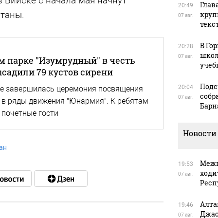
 в Бийске с начала мая начнут
Глав
20:49
нтаны.
круп
07 авг.
текс
В Го
20:28
школ
07 авг.
м парке "Изумрудный" в честь
учеб
садили 79 кустов сирени
Подс
20:04
ке завершилась церемония посвящения
собр
07 авг.
 в ряды движения "Юнармия". К ребятам
Барн
 почетные гости
Новости
ан
Межп
19:53
ходи
07 авг.
Респ
Алта
19:46
Джас
07 авг.