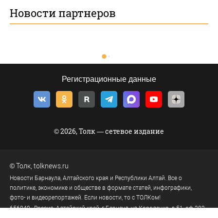
Новости партнеров
Регистрационные данные
© 2026, Толк — сетевое издание
©
Толк
,
tolknews.ru
Новости Барнаула, Алтайского края и Республики Алтай. Все о
политике, экономике и обществе в формате статей, инфографики,
фото- и видеорепортажей. Если новости, то с ТОЛКом!
656049
, Россия, Алтайский край, г.
Барнаул
,
ул.Короленко, д.51, оф.202