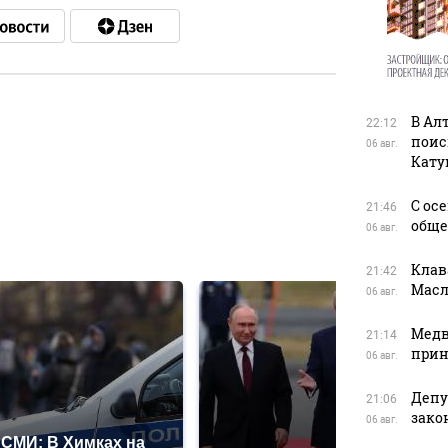
В Ал
22:12
поис
в
06 авг.
Кату
С ос
21:46
обще
06 авг.
в
Клав
21:42
Масл
06 авг.
Медв
21:14
прин
06 авг.
Депу
21:06
зако
06 авг.
СМИ: В Химках на