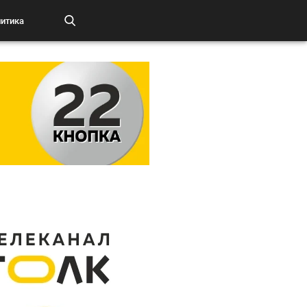
итика