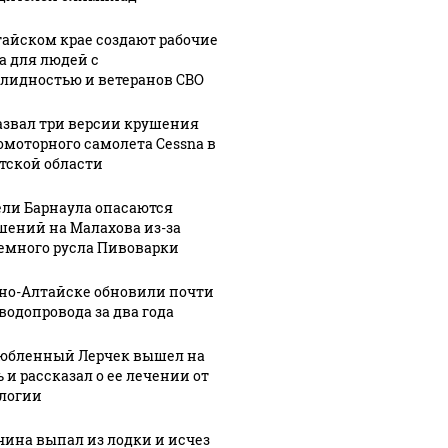
тайском крае создают рабочие
а для людей с
лидностью и ветеранов СВО
азвал три версии крушения
омоторного самолета Cessna в
тской области
ли Барнаула опасаются
шений на Малахова из-за
емного русла Пивоварки
06 августа, 19:53
Пьяный
рно-Алтайске обновили почти
мужчина
 водопровода за два года
1:42
ока
жестоко
06 августа, 21:14
Медведь в
избил свою
юбленный Лерчек вышел на
 и рассказал о ее лечении от
а
барнаульском
беременную
логии
зоопарке
девушку на
никова.
принял
свадьбе в
ина выпал из лодки и исчез