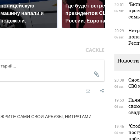
"Бил
20:51
полицейскую
Где будет встреча
Как
прое
06 авг.
машину напали и
президентов США и
кру
сем
подожгли.
России: Европа?
Кавк
Нетр
20:29
попа
06 авг.
Респ
Новости
Снос
20:08
СВО 
06 авг.
Пьян
19:53
свою
06 авг.
свад
а: ЖРИТЕ САМИ СВОИ АРБУЗЫ, НИТРАТАМИ 
"Сто
19:46
пост
06 авг.
побе