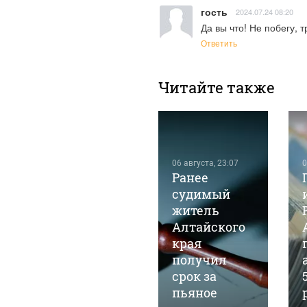
гость
2024.07.24 08:20
Да вы что! Не побегу, 
Ответить
Читайте также
06 августа, 23:07
0
Ранее
06 августа, 19:53
Пьяный
судимый
мужчина
житель
жестоко
Алтайского
избил свою
края
м
беременную
получил
девушку на
срок за
свадьбе в
пьяное