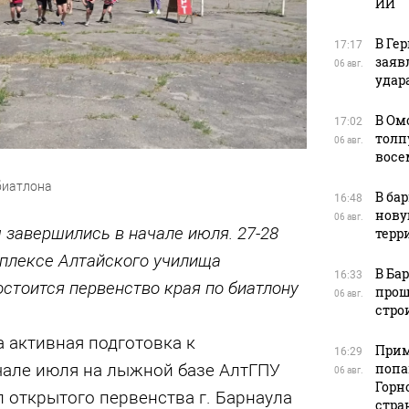
ИИ
В Ге
17:17
заяв
06 авг.
удара
В Ом
17:02
толп
06 авг.
восе
биатлона
В ба
16:48
нову
06 авг.
 завершились в начале июля. 27-28
терр
плексе Алтайского училища
В Ба
16:33
стоится первенство края по биатлону
прош
06 авг.
стро
 активная подготовка к
Прим
16:29
попа
ачале июля на лыжной базе АлтГПУ
06 авг.
Горн
 открытого первенства г. Барнаула
стра