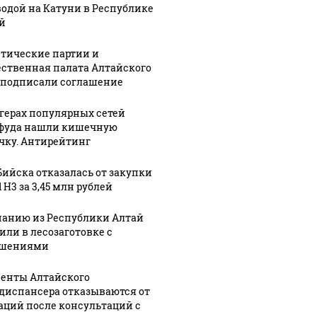
ные
тропический
Республике
водой на Катуни в Республике
душ. Видео
Алтай
й
тические партии и
ственная палата Алтайского
 подписали соглашение
ргерах популярных сетей
фуда нашли кишечную
чку. Антирейтинг
Бийска отказалась от закупки
 H3 за 3,45 млн рублей
анию из Республики Алтай
или в лесозаготовке с
ушениями
енты Алтайского
диспансера отказываются от
аций после консультаций с