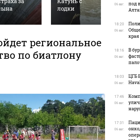
страха за
Катунь с
Свадеб
под 
06 авг.
сына
лодки
фото
Алта
Поли
18:20
Обще
06 авг.
края
ойдет региональное
В бу
тво по биатлону
18:16
фаст
06 авг.
пало
ЦГБ 
18:03
Haval
06 авг.
Комп
17:46
улич
06 авг.
нар
Паци
17:31
онко
06 авг.
опер