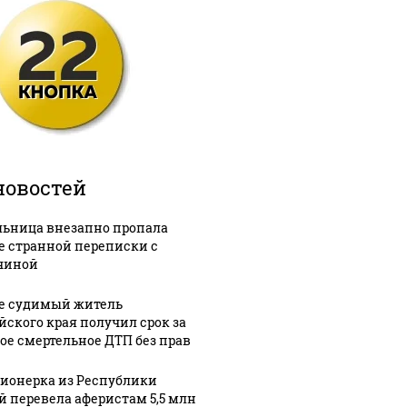
новостей
ьница внезапно пропала
е странной переписки с
чиной
е судимый житель
йского края получил срок за
ое смертельное ДТП без прав
ионерка из Республики
й перевела аферистам 5,5 млн