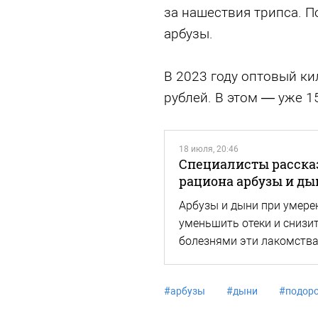
за нашествия трипса. П
арбузы.
В 2023 году оптовый ки
рублей. В этом — уже 15
18 июля, 20:46
Специалисты расска
рациона арбузы и ды
Арбузы и дыни при умере
уменьшить отеки и снизи
болезнями эти лакомства
#
арбузы
#
дыни
#
подор