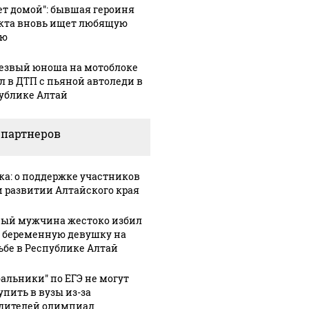
ет домой": бывшая героиня
На Урале из казны
Не ешьт
 выглядит место
кта вновь ищет любящую
были украдены 18
готовую
шение вертолета на
ью
миллионов рублей
магазин
азе: смотреть
езвый юноша на мотоблоке
л в ДТП с пьяной автоледи в
ублике Алтай
 партнеров
ка: о поддержке участников
и развитии Алтайского края
ый мужчина жестоко избил
 беременную девушку на
ьбе в Республике Алтай
бальники" по ЕГЭ не могут
упить в вузы из-за
дителей олимпиад