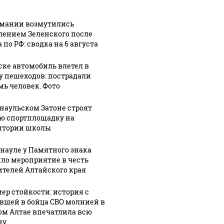
рмании возмутились
лением Зеленского после
 по РФ: сводка на 6 августа
ске автомобиль влетел в
у пешеходов: пострадали
мь человек. Фото
рнаульском Затоне строят
ю спортплощадку на
итории школы
рнауле у Памятного знака
ло мероприятие в честь
ителей Алтайского края
ер стойкости: история с
вшей в бойца СВО молнией в
ом Алтае впечатлила всю
ну