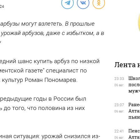
024
 арбузы могут взлететь. В прошлые
урожай арбузов, даже с избытком, а в
у
едний шанс купить арбуз по низкой
Лента 
ентской газете" специалист по
Школ
культур Роман Пономарев.
23:33
посл
06 авг.
муж
предыдущие годы в России был
Ране
23:07
 до того, что половина из них
Алта
06 авг.
пьян
Пенс
22:41
иная ситуация: урожай снизился из-
Алта
06 авг.