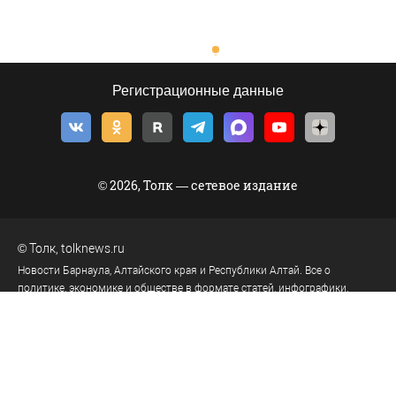
Регистрационные данные
© 2026, Толк — сетевое издание
©
Толк
,
tolknews.ru
Новости Барнаула, Алтайского края и Республики Алтай. Все о
политике, экономике и обществе в формате статей, инфографики,
фото- и видеорепортажей. Если новости, то с ТОЛКом!
656049
, Россия, Алтайский край, г.
Барнаул
,
ул.Короленко, д.51, оф.202
тел.:
+7 903 957 44-44
(реклама)
tolk.smg@mail.ru
(реклама)
тел.:
8 (3852) 205-545
(телеканал)