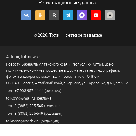
Регистрационные данные
© 2026, Толк — сетевое издание
©
Толк
,
tolknews.ru
Новости Барнаула, Алтайского края и Республики Алтай. Все о
политике, экономике и обществе в формате статей, инфографики,
фото- и видеорепортажей. Если новости, то с ТОЛКом!
656049
, Россия, Алтайский край, г.
Барнаул
,
ул.Короленко, д.51, оф.202
тел.:
+7 903 957 44-44
(реклама)
tolk.smg@mail.ru
(реклама)
тел.:
8 (3852) 205-545
(телеканал)
тел.:
8 (3852) 205-549
(редакция)
tolknews@yandex.ru
(редакция)