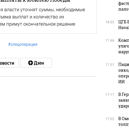
фаст
пало
я власти уточнят суммы, необходимые
бъема выплат и количество их
ЦГБ 
18:03
тем примут окончательное решение
Haval
Комп
17:46
#
спецоперация
улич
нар
Паци
17:31
онко
опер
ИИ
В Ге
17:17
в
заяв
удара
В Ом
17:02
толп
в