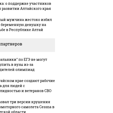
ка: о поддержке участников
и развитии Алтайского края
ый мужчина жестоко избил
 беременную девушку на
ьбе в Республике Алтай
 партнеров
бальники" по ЕГЭ не могут
упить в вузы из-за
дителей олимпиад
тайском крае создают рабочие
а для людей с
лидностью и ветеранов СВО
азвал три версии крушения
омоторного самолета Cessna в
тской области