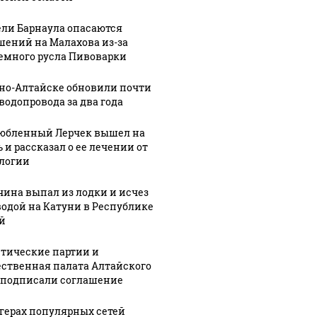
ли Барнаула опасаются
шений на Малахова из-за
емного русла Пивоварки
рно-Алтайске обновили почти
 водопровода за два года
юбленный Лерчек вышел на
 и рассказал о ее лечении от
логии
ина выпал из лодки и исчез
водой на Катуни в Республике
й
тические партии и
ственная палата Алтайского
 подписали соглашение
ргерах популярных сетей