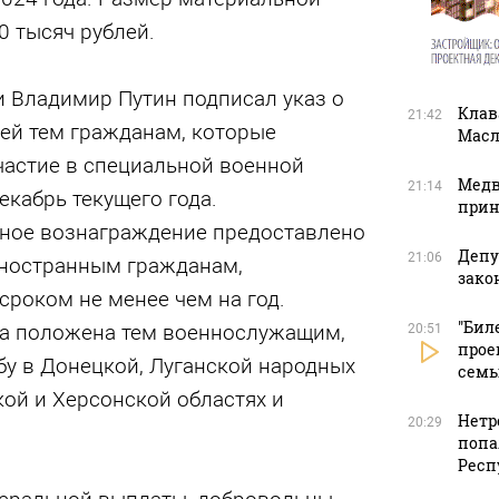
0 тысяч рублей.
и Владимир Путин подписал указ о
Клав
21:42
лей тем гражданам, которые
Масл
частие в специальной военной
Медв
21:14
екабрь текущего года.
прин
ное вознаграждение предоставлено
Депу
21:06
иностранным гражданам,
зако
роком не менее чем на год.
"Бил
та положена тем военнослужащим,
20:51
прое
бу в Донецкой, Луганской народных
сем
ой и Херсонской областях и
Нетр
20:29
попа
Респ