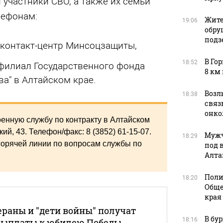
участники СВО, а также их семьи
лефонам:
Жите
19:06
обру
подз
— контакт-центр Минсоцзащиты,
В Го
18:52
 филиал Государственного фонда
8 км
ва" в Алтайском крае.
Возл
18:38
связь
онко
оенную службу по контракту в Алтайском
ий, 43. Телефон/факс: 8 (3852) 61-15-07.
Мужч
18:29
горячей линии по вопросам службы по
под 
Алта
Поли
18:20
Обще
края
ераны и "дети войны" получат
В бу
18:16
выплаты к юбилею Победы