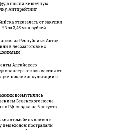
фуда нашли кишечную
чку. Антирейтинг
Бийска отказалась от закупки
 H3 за 3,45 млн рублей
анию из Республики Алтай
или в лесозаготовке с
ушениями
енты Алтайского
диспансера отказываются от
аций после консультаций с
рмании возмутились
лением Зеленского после
 по РФ: сводка на 6 августа
ске автомобиль влетел в
у пешеходов: пострадали