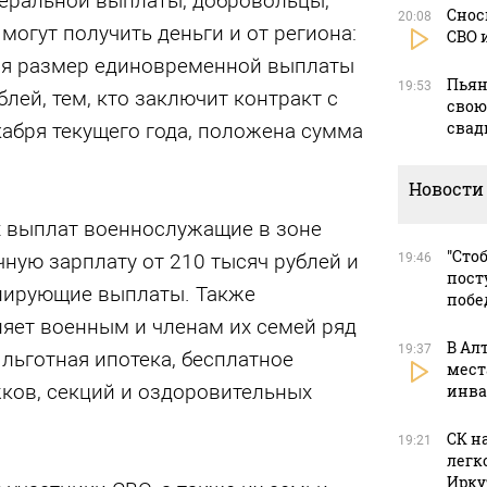
еральной выплаты, добровольцы,
Снос
20:08
могут получить деньги и от региона:
СВО 
бря размер единовременной выплаты
Пьян
19:53
лей, тем, кто заключит контракт с
свою
свад
кабря текущего года, положена сумма
Новости
 выплат военнослужащие в зоне
"Сто
ную зарплату от 210 тысяч рублей и
19:46
пост
лирующие выплаты. Также
побе
ляет военным и членам их семей ряд
В Ал
19:37
 льготная ипотека, бесплатное
мест
ков, секций и оздоровительных
инва
СК н
19:21
легк
Ирку