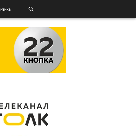
итика