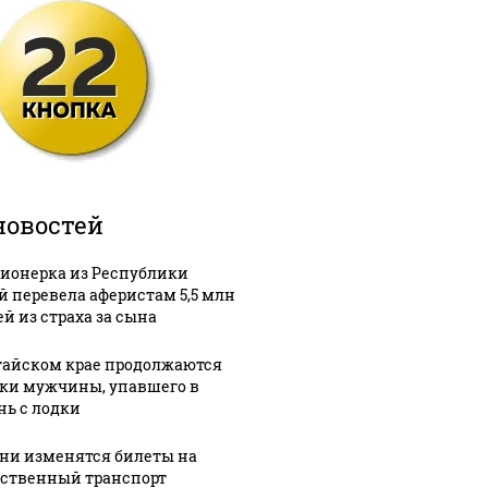
новостей
ионерка из Республики
й перевела аферистам 5,5 млн
ей из страха за сына
тайском крае продолжаются
ки мужчины, упавшего в
нь с лодки
ени изменятся билеты на
ственный транспорт