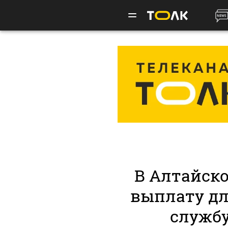
В Алтайск
выплату д
службу