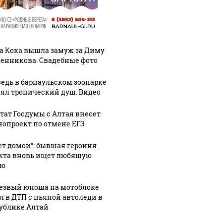
а Кока вышла замуж за Диму
енникова. Свадебные фото
едь в барнаульском зоопарке
ял тропический душ. Видео
тат Госдумы с Алтая внесет
нопроект по отмене ЕГЭ
ет домой": бывшая героиня
кта вновь ищет любящую
ью
езвый юноша на мотоблоке
л в ДТП с пьяной автоледи в
ублике Алтай