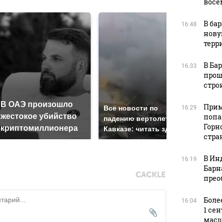
восе
В ба
16:48
нову
терр
В Ба
16:33
прош
стро
В ОАЭ произошло
Так
Прим
16:29
Все новости по
попа
жестокое убийство
был
падению вертолета на
Горн
криптомиллионера
жда
Кавказе: читать здесь
стра
В Ин
16:19
Барн
прео
Боле
16:04
1 се
масш