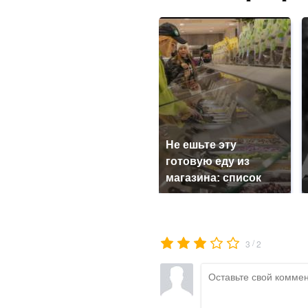
Не ешьте эту
готовую еду из
магазина: список
/
3
2