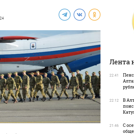
024
Лента 
Пенс
22:41
Алта
рубл
В Ал
22:12
поис
Кату
С ос
21:46
обще