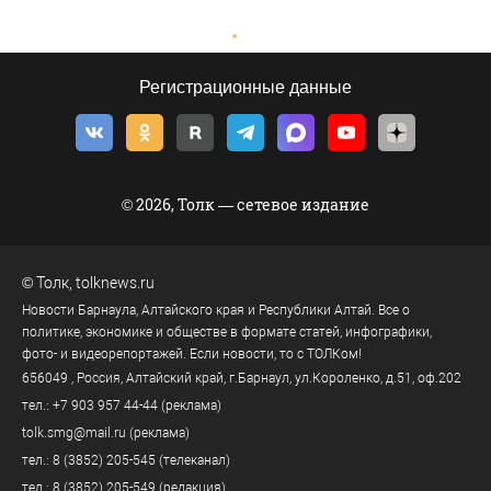
Регистрационные данные
© 2026, Толк — сетевое издание
©
Толк
,
tolknews.ru
Новости Барнаула, Алтайского края и Республики Алтай. Все о
политике, экономике и обществе в формате статей, инфографики,
фото- и видеорепортажей. Если новости, то с ТОЛКом!
656049
, Россия, Алтайский край, г.
Барнаул
,
ул.Короленко, д.51, оф.202
тел.:
+7 903 957 44-44
(реклама)
tolk.smg@mail.ru
(реклама)
тел.:
8 (3852) 205-545
(телеканал)
тел.:
8 (3852) 205-549
(редакция)