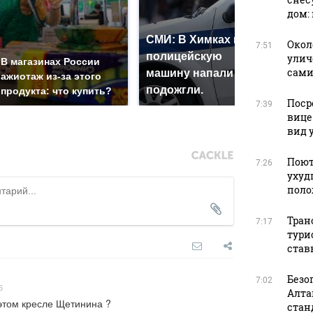
дом:
СМИ: В Химках на
Окол
7:51
полицейскую
Где
улич
В магазинах России
сами
машину напали и
пре
ажиотаж из-за этого
подожгли.
Рос
продукта: что купить?
Поср
7:39
вице
вид 
Поют
7:26
ухуд
поло
Тран
7:17
тури
став
Безо
7:02
6
Алта
 этом кресле Щетинина ?
стан