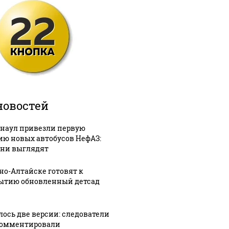
новостей
рнаул привезли первую
ию новых автобусов НефАЗ:
они выглядят
рно-Алтайске готовят к
ытию обновленный детсад
лось две версии: следователи
омментировали