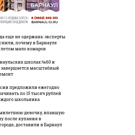
да еще не одержана: эксперты
снили, почему в Барнауле
 летом мало комаров
рнаульских школах №60 и
 завершается масштабный
емонт
ссии предложили ежегодно
ачивать по 15 тысяч рублей
аждого школьника
милетнюю девочку, впавшую
му после купания в
городе, доставили в Барнаул