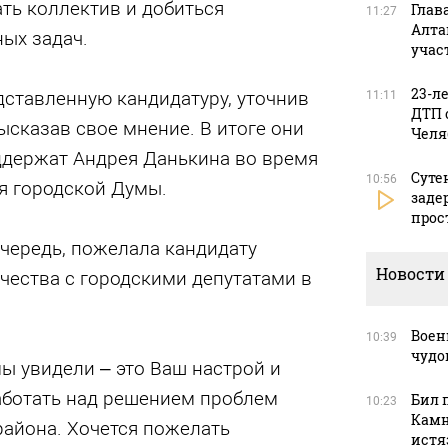
ть коллектив и добиться
Глав
11:27
Алта
ых задач.
учас
23-л
дставленную кандидатуру, уточнив
11:11
ДТП 
сказав свое мнение. В итоге они
Челя
оддержат Андрея Данькина во время
Суте
10:56
я городской Думы.
заде
прос
очередь, пожелала кандидату
Новости
чества с городскими депутатами в
Воен
10:39
чудо
мы увидели – это Ваш настрой и
аботать над решением проблем
Бил 
10:23
Камн
айона. Хочется пожелать
истя