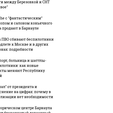
ги между Березовкой и СНТ
овое"
che с "фантастическим"
опом и салоном коньячного
а продают в Барнауле
 ПВО сбивают беспилотники
одлете к Москве и в других
онах: подробности
порт, больница и шаттлы-
илотники: как новые
кты меняют Республику
й
нал" от президента и
снение на цифрах: почему в
лизации нет необходимости
торическом центре Барнаула
ут бревенчатый довоенный