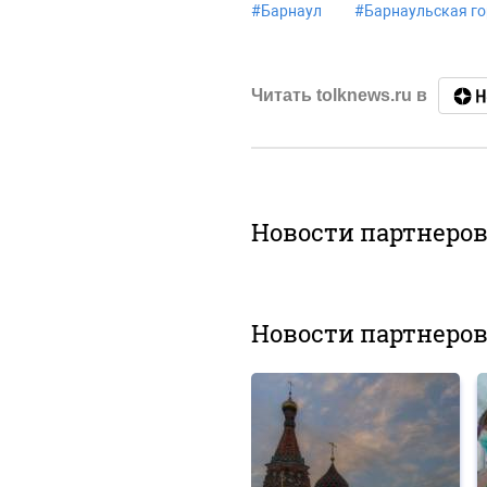
#
Барнаул
#
Барнаульская г
Читать tolknews.ru в
Новости партнеро
Новости партнеро