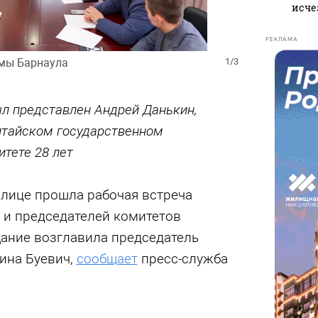
исче
РЕКЛАМА
мы Барнаула
1/3
ыл представлен Андрей Данькин,
лтайском государственном
тете 28 лет
олице прошла рабочая встреча
 и председателей комитетов
ание возглавила председатель
ина Буевич,
сообщает
пресс-служба