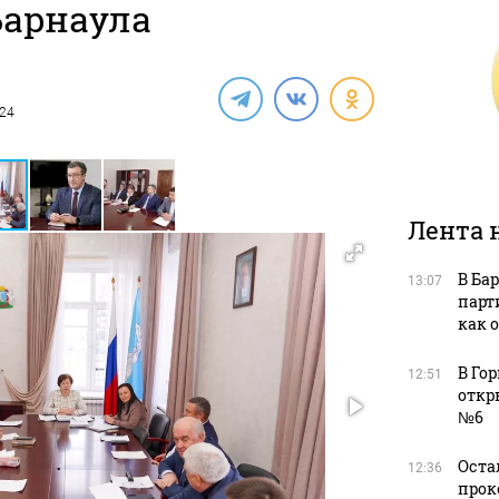
Барнаула
024
Лента 
В Ба
13:07
парт
как 
В Го
12:51
откр
№6
Оста
12:36
прок