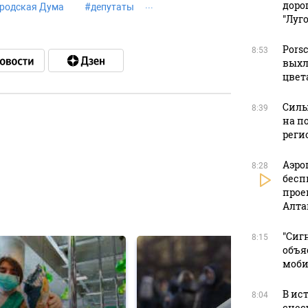
доро
ородская Дума
#
депутаты
"Луг
Pors
8:53
выхл
цвет
Силы
8:39
на п
реги
в
Аэро
8:28
бесп
прое
Алта
в
"Сиг
8:15
объя
моби
В ис
8:04
снес