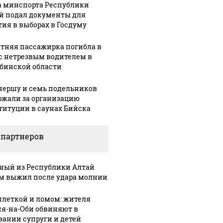
а минспорта Республики
й подал документы для
тия в выборах в Госдуму
етняя пассажирка погибла в
с нетрезвым водителем в
бинской области
нершу и семь подельников
ржали за организацию
титуции в саунах Бийска
 партнеров
ный из Республики Алтай
м выжил после удара молнии
плеткой и ломом: жителя
я-на-Оби обвиняют в
зании супруги и детей