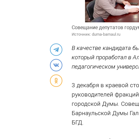
Совещание депутатов горду
Источник: duma-barnaul.ru
В качестве кандидата б
который проработал в А
педагогическом универси
3 декабря в краевой ст
руководителей фракций
городской Думы. Совещ
Барнаульской Думы Гал
БГД.