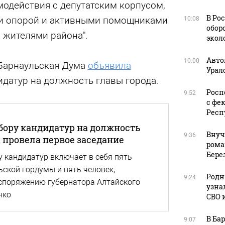
одействия с депутатским корпусом,
В Ро
ли опорой и активными помощниками
10:08
обор
 жителями района".
экол
Авто
10:00
 Барнаульская Дума
объявила
Урал
идатур на должность главы города.
Росп
9:52
с фе
Респ
бору кандидатур на должность
Внуч
9:36
 провела первое заседание
рома
Бере
у кандидатур включает в себя пять
ьской гордумы и пять человек,
Родн
9:24
споряжению губернатора Алтайского
узна
нко
СВО 
В Ба
9:07