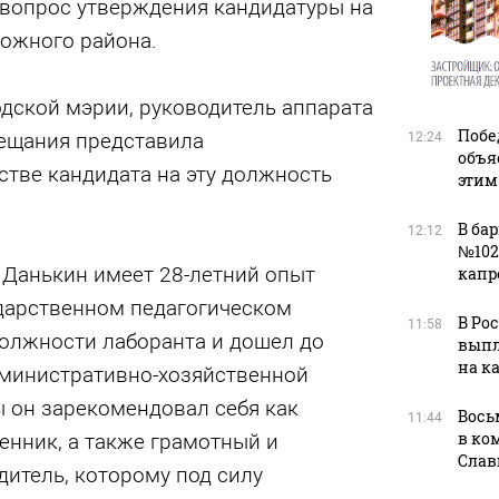
 вопрос утверждения кандидатуры на
ожного района.
дской мэрии, руководитель аппарата
Побе
вещания представила
12:24
объя
стве кандидата на эту должность
этим
В ба
12:12
№102
 Данькин имеет 28-летний опыт
капр
дарственном педагогическом
В Ро
11:58
должности лаборанта и дошел до
выпл
на к
дминистративно-хозяйственной
ы он зарекомендовал себя как
Вось
11:44
в ко
енник, а также грамотный и
Слав
итель, которому под силу