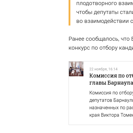
плодотворного взаим
чтобы депутаты ста
во взаимодействии с
Ранее сообщалось, что
конкурс по отбору канд
22 ноября, 16:14
Комиссия по от
главы Барнаула
Комиссия по отбор
депутатов Барнаул
назначенных по ра
края Виктора Томе