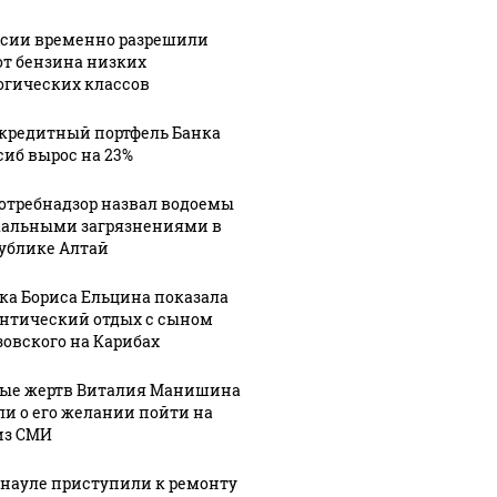
ссии временно разрешили
от бензина низких
огических классов
кредитный портфель Банка
сиб вырос на 23%
отребнадзор назвал водоемы
кальными загрязнениями в
ублике Алтай
ка Бориса Ельцина показала
нтический отдых с сыном
зовского на Карибах
ые жертв Виталия Манишина
ли о его желании пойти на
из СМИ
рнауле приступили к ремонту