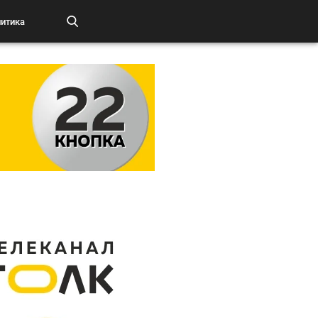
итика