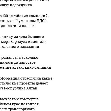
 ищут подрядчика
о 130 алтайских компаний,
 будет встреча
Такую зиму в России
На Урал
енных в "бумажном НДС",
 доплатили налоги
зидентов США и
никто не ждал: как
были у
сии: Европа?
так?!
миллио
еднику из дела бывшего
-мэра Барнаула изменили
уголовного наказания
 романсы: насколько
шилось финансовое
жение алтайских компаний
сформация отрасли: на какие
стические проекты делает
ку Республика Алтай
пасность и комфорт: в
йском крае появился
дарт транспортного