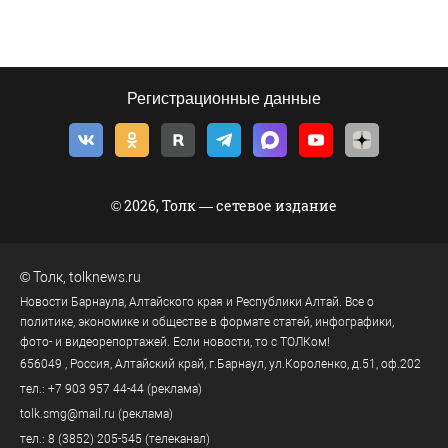
Регистрационные данные
© 2026, Толк — сетевое издание
©
Толк
,
tolknews.ru
Новости Барнаула, Алтайского края и Республики Алтай. Все о
политике, экономике и обществе в формате статей, инфографики,
фото- и видеорепортажей. Если новости, то с ТОЛКом!
656049
, Россия, Алтайский край, г.
Барнаул
,
ул.Короленко, д.51, оф.202
тел.:
+7 903 957 44-44
(реклама)
tolk.smg@mail.ru
(реклама)
тел.:
8 (3852) 205-545
(телеканал)