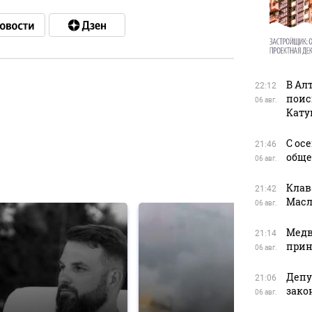
В Ал
22:12
поис
06 авг.
в
Кату
С ос
21:46
обще
06 авг.
в
Клав
21:42
Масл
06 авг.
Медв
21:14
прин
06 авг.
Депу
21:06
зако
06 авг.