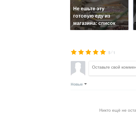
Не ешьте эту
готовую еду из
магазина: список
/
5
1
Новые
Никто ещё не ост