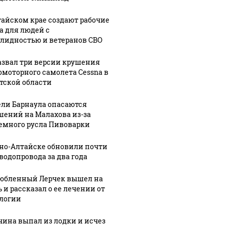
тайском крае создают рабочие
а для людей с
лидностью и ветеранов СВО
азвал три версии крушения
омоторного самолета Cessna в
06 августа, 19:53
тской области
Пьяный
мужчина
1:42
ли Барнаула опасаются
ока
жестоко
шений на Малахова из-за
06 августа, 21:14
Медведь в
избил свою
емного русла Пивоварки
а
барнаульском
беременную
рно-Алтайске обновили почти
зоопарке
девушку на
 водопровода за два года
никова.
принял
свадьбе в
ные
тропический
Республике
юбленный Лерчек вышел на
душ. Видео
Алтай
 и рассказал о ее лечении от
логии
ина выпал из лодки и исчез