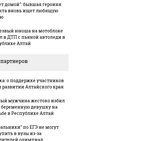
СМИ: В 
ет домой": бывшая героиня
их событий не
полице
кта вновь ищет любящую
В магазинах России
ью
о с 1945: чего
машину
ажиотаж из-за этого
ть всем нам?
подожг
продукта: что купить?
езвый юноша на мотоблоке
л в ДТП с пьяной автоледи в
ублике Алтай
 партнеров
ка: о поддержке участников
и развитии Алтайского края
ый мужчина жестоко избил
 беременную девушку на
ьбе в Республике Алтай
бальники" по ЕГЭ не могут
упить в вузы из-за
дителей олимпиад