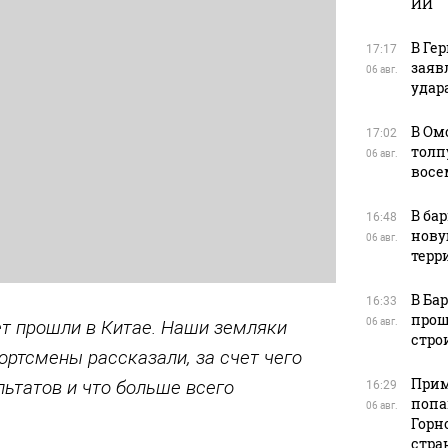
ИИ
В Ге
17:17
заяв
06 авг.
удара
В Ом
17:02
толп
06 авг.
восе
В ба
16:48
нову
06 авг.
терр
В Ба
16:33
прош
ет прошли в Китае. Наши земляки
06 авг.
стро
ортсмены рассказали, за счет чего
Прим
льтатов и что больше всего
16:29
попа
06 авг.
Горн
стра