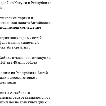
водой на Катуни в Республике
й
тические партии и
ственная палата Алтайского
 подписали соглашение
ргерах популярных сетей
фуда нашли кишечную
чку. Антирейтинг
Бийска отказалась от закупки
 H3 за 3,45 млн рублей
анию из Республики Алтай
или в лесозаготовке с
ушениями
енты Алтайского
диспансера отказываются от
аций после консультаций с