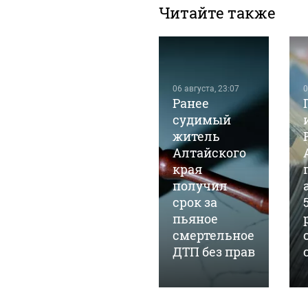
Читайте также
06 августа, 23:07
0
Ранее
06 августа, 19:53
Пьяный
судимый
мужчина
житель
жестоко
Алтайского
избил свою
края
м
беременную
получил
девушку на
срок за
свадьбе в
пьяное
Республике
смертельное
Алтай
ДТП без прав