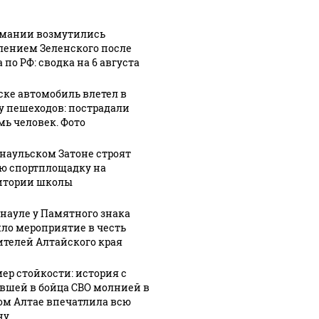
рмании возмутились
лением Зеленского после
 по РФ: сводка на 6 августа
ске автомобиль влетел в
у пешеходов: пострадали
мь человек. Фото
рнаульском Затоне строят
ю спортплощадку на
итории школы
рнауле у Памятного знака
ло мероприятие в честь
ителей Алтайского края
ер стойкости: история с
вшей в бойца СВО молнией в
ом Алтае впечатлила всю
ну