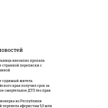
новостей
ьница внезапно пропала
е странной переписки с
чиной
е судимый житель
йского края получил срок за
ое смертельное ДТП без прав
ионерка из Республики
й перевела аферистам 5,5 млн