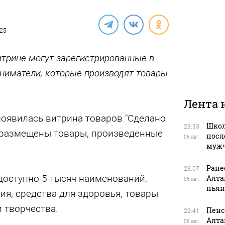
025
итрине могут зарегистрированные в
ниматели, которые производят товары
Лента 
появилась витрина товаров "Сделано
Школ
23:33
м размещены товары, произведенные
посл
06 авг.
муж
Ране
23:07
доступно 5 тысяч наименований:
Алта
06 авг.
пьян
ия, средства для здоровья, товары
и творчества.
Пенс
22:41
Алта
06 авг.