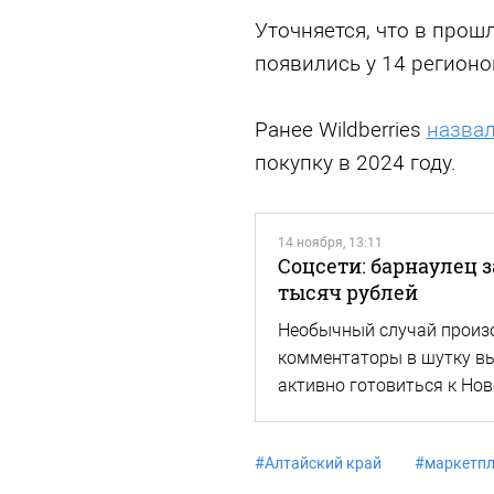
Уточняется, что в прош
появились у 14 регионов
Ранее Wildberries
назва
покупку в 2024 году.
14 ноября, 13:11
Соцсети: барнаулец з
тысяч рублей
Необычный случай произо
комментаторы в шутку вы
активно готовиться к Нов
#
Алтайский край
#
маркетп