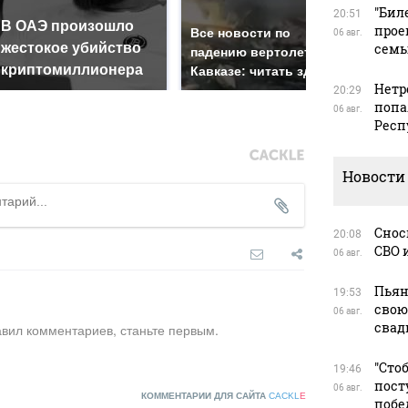
"Бил
20:51
В ОАЭ произошло
Так
прое
Все новости по
06 авг.
жестокое убийство
сем
был
падению вертолета на
криптомиллионера
жда
Кавказе: читать здесь
Нетр
20:29
попа
06 авг.
Респ
Новости
Снос
20:08
СВО 
06 авг.
Пьян
19:53
свою
06 авг.
свад
авил комментариев, станьте первым.
"Сто
19:46
пост
06 авг.
КОММЕНТАРИИ ДЛЯ САЙТА
CACKL
E
побе