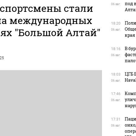
под 
 спортсмены стали
06 авг.
Алта
а международных
Поли
18:20
ях "Большой Алтай"
Обще
06 авг.
края
В бу
18:16
фаст
06 авг.
025
пало
ЦГБ 
18:03
Haval
06 авг.
Комп
17:46
улич
06 авг.
нар
Паци
17:31
онко
06 авг.
опер