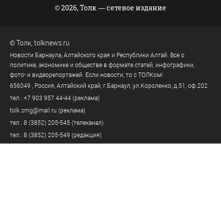
© 2026, Толк — сетевое издание
©
Толк
,
tolknews.ru
Новости Барнаула, Алтайского края и Республики Алтай. Все о
политике, экономике и обществе в формате статей, инфографики,
фото- и видеорепортажей. Если новости, то с ТОЛКом!
656049
, Россия, Алтайский край, г.
Барнаул
,
ул.Короленко, д.51, оф.202
тел.:
+7 903 957 44-44
(реклама)
tolk.smg@mail.ru
(реклама)
тел.:
8 (3852) 205-545
(телеканал)
тел.:
8 (3852) 205-549
(редакция)
tolknews@yandex.ru
(редакция)
Политика персональных данных
18+
Пользовательское соглашение
Правила комментирования
Правила применения рекомендательных технологий