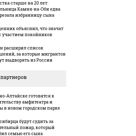
стка старше на 20 лет:
льница Камня-на-Оби едва
арезала избранницу сына
енник объяснил, что значат
с участием покойников
н расширил список
шений, за которые мигрантов
ут выдворять из России
 партнеров
СМИ: В 
рно-Алтайске готовятся к
их событий не
полице
В магазинах России
ительству амфитеатра и
о с 1945: чего
машину
ажиотаж из-за этого
ы в новом городском парке
ть всем нам?
подожг
продукта: что купить?
сибирца будут судить за
тельный пожар, который
бил семью его сына