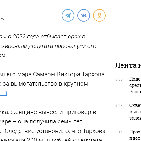
025
ы с 2022 года отбывает срок в
жировала депутата порочащим его
ом
Лента 
вшего мэра Самары Виктора Тархова
Подс
6:35
 за вымогательство в крупном
сред
Росс
 ТВ
.
Скве
6:23
ка, женщине вынесли приговор в
выгл
зеле
маре – она получила семь лет
 Следствие установило, что Тархова
Прох
6:14
идет
ымогала 200 млн рублей у депутата