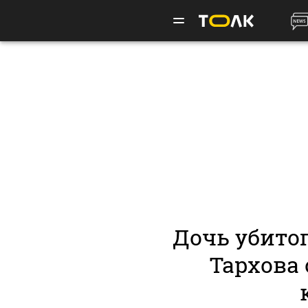
Дочь убито
Тархова 