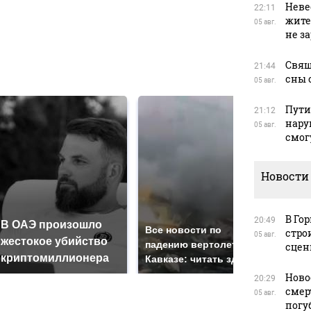
в
Неве
22:11
жите
05 авг.
не з
Свящ
в
21:44
сны 
05 авг.
Пути
21:12
нару
05 авг.
смог
Новости
В Го
20:49
В ОАЭ произошло
Так
Все новости по
стро
05 авг.
жестокое убийство
был
падению вертолета на
сцен
криптомиллионера
жда
Кавказе: читать здесь
Ново
20:29
смер
05 авг.
погу