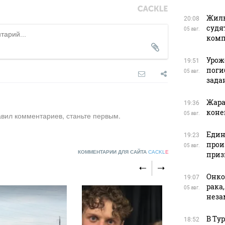
Жиль
20:08
судя
05 авг.
ком
Урож
19:51
поги
05 авг.
зада
Жара
19:36
коне
авил комментариев, станьте первым.
05 авг.
Един
19:23
прои
05 авг.
КОММЕНТАРИИ ДЛЯ САЙТА
CACKL
E
приз
Онко
19:07
рака
05 авг.
нез
В Ту
18:52