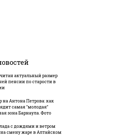
новостей
читан актуальный размер
ней пенсии по старости в
ии
р на Антона Петрова: как
ядит самая "молодая"
ная зона Барнаула. Фото
лада с дождями и ветром
 на смену жаре в Алтайском