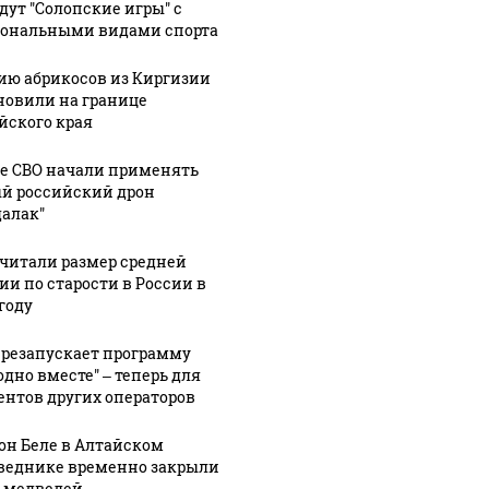
дут "Солопские игры" с
05 августа, 20:49
ональными видами спорта
В Горно-
05 августа, 19:51
Алтайске
Уроженец
ию абрикосов из Киргизии
готовятся к
Республики
новили на границе
1:44
ник
йского края
строительству
Алтай погиб
л,
амфитеатра
при
не СВО начали применять
чат
и сцены в
выполнении
й российский дрон
новом
боевого
далак"
ем
городском
задания на
иков
парке
СВО
читали размер средней
ии по старости в России в
году
ерезапускает программу
одно вместе" – теперь для
ентов других операторов
он Беле в Алтайском
веднике временно закрыли
а медведей