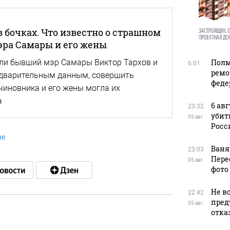
 бочках. Что известно о страшном
эра Самары и его жены
ли бывший мэр Самары Виктор Тархов и
Полм
6:01
ремо
редварительным данным, совершить
феде
чиновника и его жены могла их
а
6 ав
23:32
убит
05 авг.
Росс
ые
Ваня
23:03
Пере
05 авг.
фото
Не в
22:42
пред
05 авг.
отказ