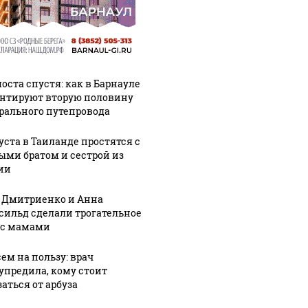
оста спустя: как в Барнауле
нтируют вторую половину
рального путепровода
густа в Таиланде простятся с
ыми братом и сестрой из
ии
 Дмитриенко и Анна
сильд сделали трогательное
 с мамами
сем на пользу: врач
упредила, кому стоит
аться от арбуза