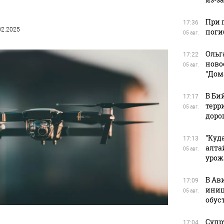
При 
17:36
.02.2025
поги
05 авг.
Ольг
17:22
ново
05 авг.
"Дом
В Би
17:17
терр
05 авг.
доро
"Куд
17:13
алта
05 авг.
урож
В Ав
17:09
иниц
05 авг.
обус
Супр
17:04