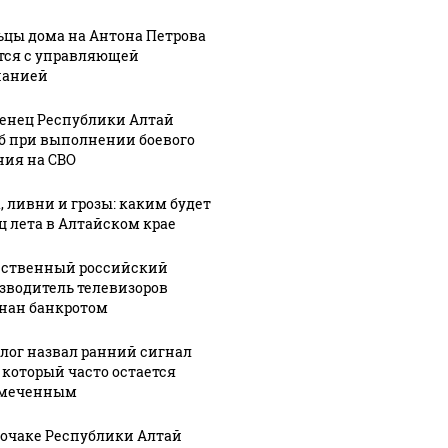
цы дома на Антона Петрова
тся с управляющей
панией
енец Республики Алтай
б при выполнении боевого
ния на СВО
, ливни и грозы: каким будет
ц лета в Алтайском крае
ственный российский
зводитель телевизоров
нан банкротом
лог назвал ранний сигнал
, который часто остается
амеченным
рочаке Республики Алтай