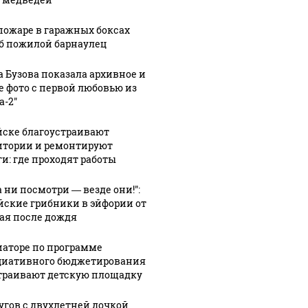
пожаре в гаражных боксах
б пожилой барнаулец
а Бузова показала архивное и
е фото с первой любовью из
а-2"
йске благоустраивают
итории и ремонтируют
ги: где проходят работы
а ни посмотри — везде они!":
йские грибники в эйфории от
ая после дождя
иаторе по программе
иативного бюджетирования
траивают детскую площадку
угов с двухлетней дочкой