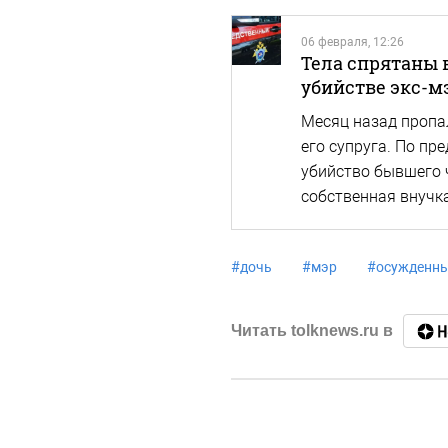
06 февраля, 12:26
Тела спрятаны в
убийстве экс-м
Месяц назад пропа
его супруга. По п
убийство бывшего 
собственная внучк
#
дочь
#
мэр
#
осужденн
Читать tolknews.ru в