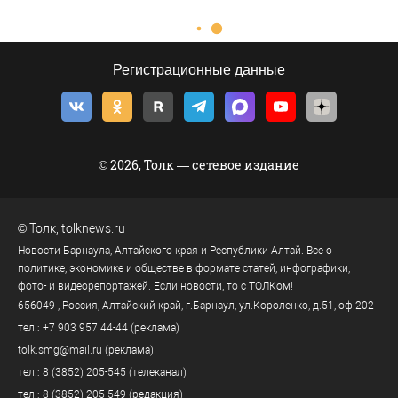
Регистрационные данные
© 2026, Толк — сетевое издание
©
Толк
,
tolknews.ru
Новости Барнаула, Алтайского края и Республики Алтай. Все о
политике, экономике и обществе в формате статей, инфографики,
фото- и видеорепортажей. Если новости, то с ТОЛКом!
656049
, Россия, Алтайский край, г.
Барнаул
,
ул.Короленко, д.51, оф.202
тел.:
+7 903 957 44-44
(реклама)
tolk.smg@mail.ru
(реклама)
тел.:
8 (3852) 205-545
(телеканал)
тел.:
8 (3852) 205-549
(редакция)