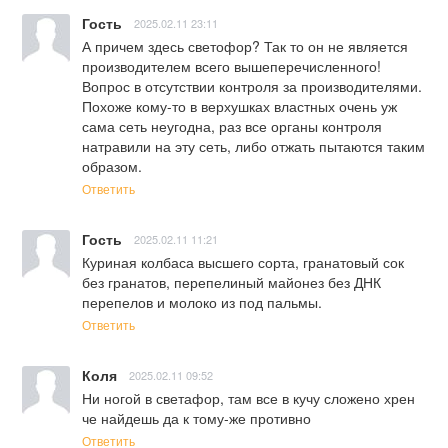
Гость
2025.02.11 23:11
А причем здесь светофор? Так то он не является 
производителем всего вышеперечисленного! 
Вопрос в отсутствии контроля за производителями. 
Похоже кому-то в верхушках властных очень уж 
сама сеть неугодна, раз все органы контроля 
натравили на эту сеть, либо отжать пытаются таким 
образом.
Ответить
Гость
2025.02.11 11:21
Куриная колбаса высшего сорта, гранатовый сок 
без гранатов, перепелиный майонез без ДНК 
перепелов и молоко из под пальмы.
Ответить
Коля
2025.02.11 09:52
Ни ногой в светафор, там все в кучу сложено хрен 
че найдешь да к тому-же противно
Ответить