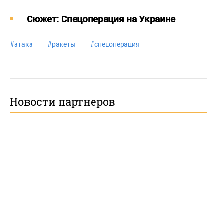
Cюжет: Спецоперация на Украине
#
атака
#
ракеты
#
спецоперация
Новости партнеров
В Алтайском заповеднике проверили
ледовую обстановку на Телецком
озере. Фото
ТОЛК
Общество
, 9:33, 11.02.2025