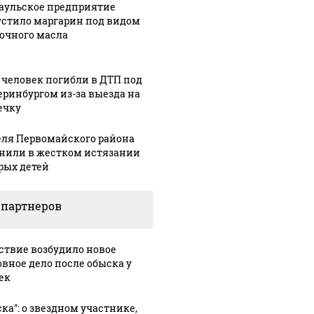
аульское предприятие
стило маргарин под видом
очного масла
 человек погибли в ДТП под
еринбургом из-за выезда на
ечку
ля Первомайского района
нили в жестком истязании
рых детей
 партнеров
ствие возбудило новое
овное дело после обыска у
ек
ска": о звездном участнике,