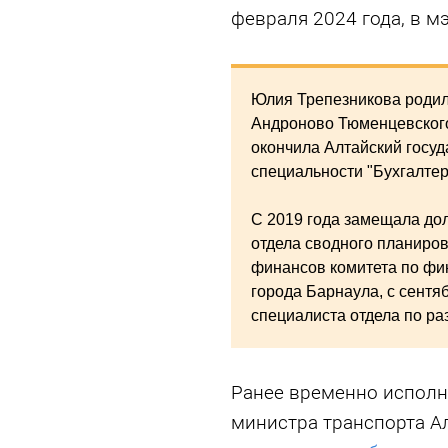
февраля 2024 года, в м
Юлия Трепезникова родила
Андроново Тюменцевского 
окончила Алтайский госу
специальности "Бухгалтерс
С 2019 года замещала до
отдела сводного планиро
финансов комитета по фин
города Барнаула, с сентя
специалиста отдела по р
Ранее временно исполн
министра транспорта А