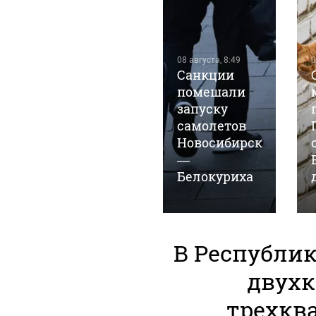
07 августа, 22:41
1
08 августа, 8:49
0
Барнаульское
Санкции
предприятие
помешали
выпустило
запуску
маргарин
самолетов
под видом
Новосибирск
сливочного
—
масла
Белокуриха
В Республик
двух
трехкв