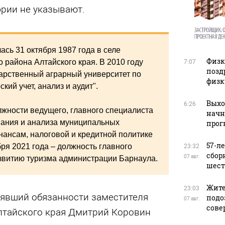
эрии не указывают.
сь 31 октября 1987 года в селе
Физку
района Алтайского края. В 2010 году
7:07
позд
дарственный аграрный университет по
физк
кий учет, анализ и аудит".
Выхо
6:26
лжности ведущего, главного специалиста
начн
вания и анализа муниципальных
прог
ансам, налоговой и кредитной политике
57-л
бря 2021 года – должность главного
23:32
сбор
07 авг.
азвитию туризма администрации Барнаула.
шест
Жите
23:03
явший обязанности заместителя
подо
07 авг.
сове
лтайского края Дмитрий Коровин