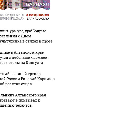
льт-ура, ура, ура! Бодрые
равления с Днем
ультурника в стихах и прозе
дные в Алтайском крае
утся с небольших дождей:
ноз погоды на 8 августа
етний главный тренер
ной России Валерий Карпин в
ой раз стал отцом
льницу Алтайского края
зревают в призывах к
ршению терактов