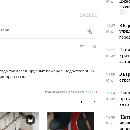
Джас
07 авг.
гроз
1
В Ба
19:37
улиц
07 авг.
горо
Поли
19:22
крит
07 авг.
заяв
хода трамваев, крупных пожаров, недостроенных 
В Ба
19:09
мегаразвязок.
стро
07 авг.
Пьян
КОММЕНТАРИИ ДЛЯ САЙТА
CACKL
E
18:54
прот
07 авг.
авто
"Натк
18:39
назв
07 авг.
исче