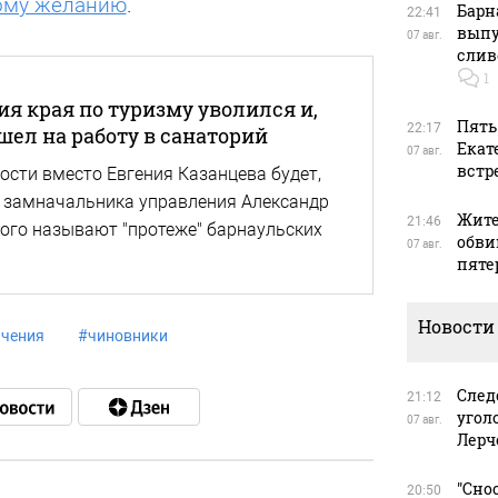
ому желанию
.
Барн
22:41
выпу
07 авг.
слив
1
ия края по туризму уволился и,
Пять
22:17
шел на работу в санаторий
Екат
07 авг.
встр
ости вместо Евгения Казанцева будет,
 замначальника управления Александр
Жите
21:46
ого называют "протеже" барнаульских
обви
07 авг.
пяте
Новости
ачения
#
чиновники
След
21:12
угол
07 авг.
Лерч
"Сно
20:50