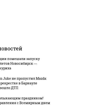
новостей
ции помешали запуску
летов Новосибирск —
куриха
an Juke не пропустил Mazda:
ерекрестке в Барнауле
зошло ДТП
рлыкающим праздником!
равления с Всемирным днем