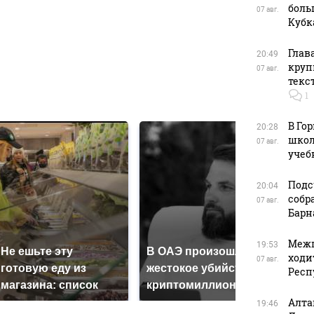
боль
07 авг.
Кубк
в
Глав
20:49
круп
07 авг.
текс
в
1
В Го
20:28
школ
07 авг.
учеб
Подс
20:04
собр
07 авг.
Барн
Межп
19:53
Не ешьте эту
В ОАЭ произошло
ходи
Все 
07 авг.
готовую еду из
жестокое убийство
Респ
пад
магазина: список
криптомиллионера
Кавк
Алта
19:46