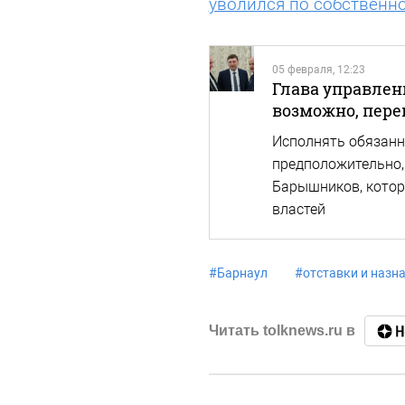
уволился по собственн
05 февраля, 12:23
Глава управлен
возможно, пере
Исполнять обязанн
предположительно,
Барышников, котор
властей
#
Барнаул
#
отставки и назн
Читать tolknews.ru в