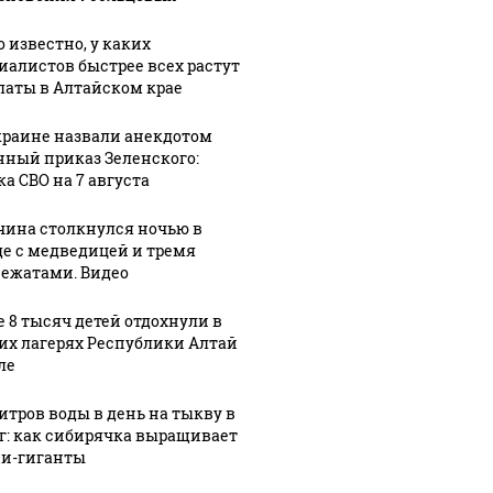
о известно, у каких
:26
07 августа, 23:32
ые в
57-летний
иалистов быстрее всех растут
латы в Алтайском крае
ком
главный
07 августа, 22:41
1
тренер
Барнаульское
краине назвали анекдотом
я с
сборной
предприятие
нный приказ Зеленского:
ших
России
выпустило
ка СВО на 7 августа
Валерий
маргарин
Карпин в
под видом
ина столкнулся ночью в
на 8
шестой раз
сливочного
де с медведицей и тремя
ежатами. Видео
стал отцом
масла
е 8 тысяч детей отдохнули в
их лагерях Республики Алтай
ле
литров воды в день на тыкву в
кг: как сибирячка выращивает
и-гиганты