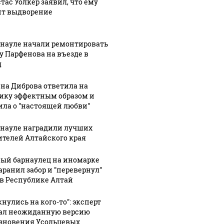
тас Уолкер заявил, что ему
ит выдворение
рнауле начали ремонтировать
у Парфенова на въезде в
д
на Диброва ответила на
ику эффектным образом и
ила о "настоящей любви"
рнауле наградили лучших
ителей Алтайского края
ый барнаулец на иномарке
аранил забор и "перевернул"
 в Республике Алтай
нулись на кого-то": эксперт
ал неожиданную версию
зновения Усольцевых