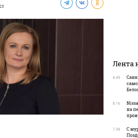
025
Лента 
Санк
8:49
само
Бело
Niss
8:16
на п
прои
С му
7:38
Позд