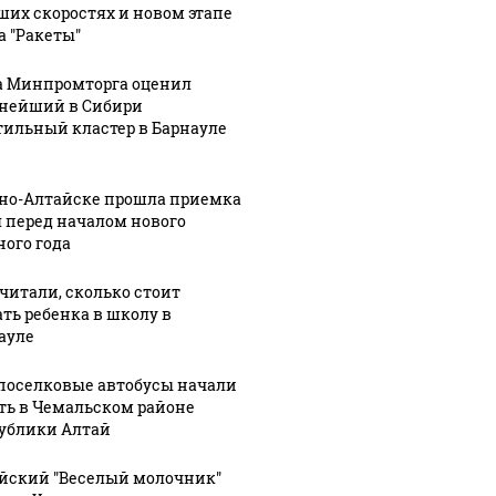
ших скоростях и новом этапе
а "Ракеты"
а Минпромторга оценил
нейший в Сибири
тильный кластер в Барнауле
рно-Алтайске прошла приемка
 перед началом нового
ного года
читали, сколько стоит
ать ребенка в школу в
ауле
оселковые автобусы начали
Таких событий не
ть в Чемальском районе
новости по
В магази
было с 1945: чего
ублики Алтай
ению вертолета на
ажиотаж 
ждать всем нам?
азе: читать здесь
продукта
йский "Веселый молочник"