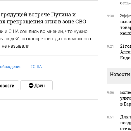
сеть
о грядущей встрече Путина и
Эффе
9:30
ах прекращения огня в зоне СВО
высо
това
и и США сошлись во мнении, что нужно
кешб
ль людей", но конкретных дат возможного
 не называли
21 го
9:21
Алта
Евдо
вобождение
#
США
Новости
Боле
9:06
улич
в Ба
Для т
8:51
в
позд
стих