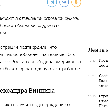
025
бвиняют в отмывании огромной суммы
биржи, обменяли на другого
или
страции подтвердили, что
Лента 
инник освобожден из тюрьмы. Это
Прод
анее Россия освободила американца
10:30
дост
отбывал срок по делу о контрабанде
Особ
10:23
Воло
четв
ександра Винника
Стро
10:15
Отма
нника получил подтверждение от
Пото