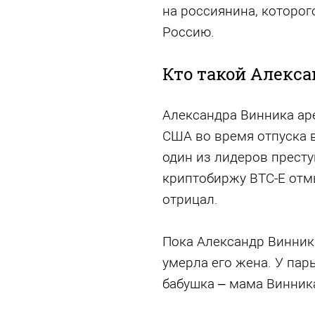
на россиянина, которог
Россию.
Кто такой Алекс
Александра Винника аре
США во время отпуска в
один из лидеров престу
криптобиржу BTC-E отм
отрицал.
Пока Александр Винник 
умерла его жена. У пар
бабушка – мама Винник