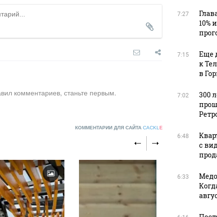
Глав
7:27
10% 
прог
Еще 
7:15
к Те
в Го
авил комментариев, станьте первым.
300 
7:02
прош
Ретр
КОММЕНТАРИИ ДЛЯ САЙТА
CACKL
E
Квар
6:48
с ви
прода
Медо
6:33
Когд
авгус
Пост