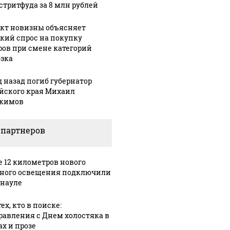
 стритфуда за 8 млн рублей
кт новизны объясняет
кий спрос на покупку
ров при смене категорий
эка
д назад погиб губернатор
йского края Михаил
кимов
 партнеров
е 12 километров нового
ного освещения подключили
рнауле
ех, кто в поиске:
равления с Днем холостяка в
ах и прозе