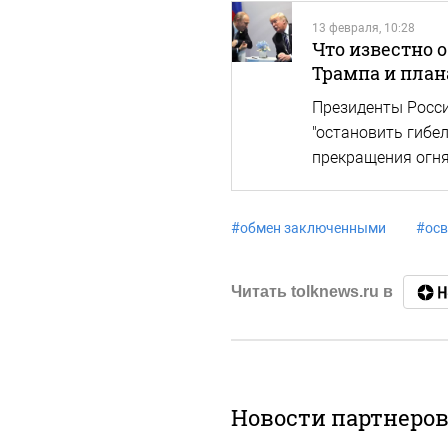
13 февраля, 10:28
Что известно 
Трампа и план
Президенты Росси
"остановить гибе
прекращения огня
#
обмен заключенными
#
ос
Читать tolknews.ru в
Новости партнеро