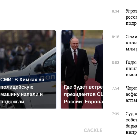
Угро
8:34
росс
в
подр
Семи
8:18
япон
млн 
Годы
8:03
нашл
высо
СМИ: В Химках на
полицейскую
Где будет встреча
Так
Чере
7:54
асфа
машину напали и
президентов США и
ник
алта
подожгли.
России: Европа?
так
Суд 
7:39
собс
барн
напр