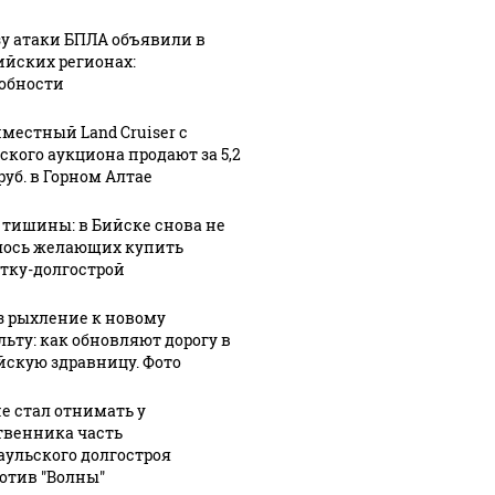
зу атаки БПЛА объявили в
ийских регионах:
обности
местный Land Cruiser с
ского аукциона продают за 5,2
руб. в Горном Алтае
 тишины: в Бийске снова не
ось желающих купить
тку-долгострой
ую зиму в России
На Урал
з рыхление к новому
Как выглядит место
льту: как обновляют дорогу в
то не ждал: как
были у
крушение вертолета на
йскую здравницу. Фото
?!
миллио
Кавказе: смотреть
не стал отнимать у
твенника часть
аульского долгостроя
отив "Волны"