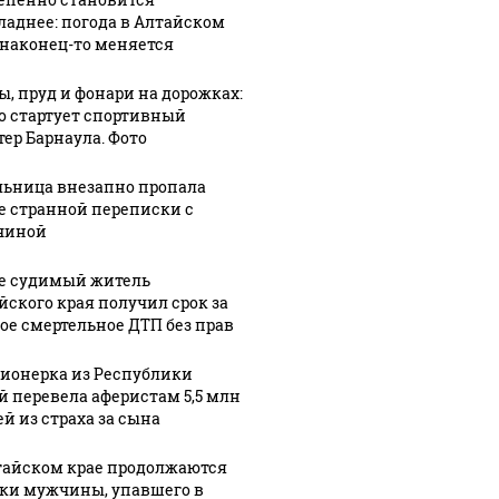
Через
ладнее: погода в Алтайском
рыхление к
:06
07 августа, 8:51
 наконец-то меняется
Для тех, кто в
новому
тров
поиске:
асфальту: как
ы, пруд и фонари на дорожках:
поздравления
обновляют
го стартует спортивный
го
с Днем
дорогу в
тер Барнаула. Фото
ния
холостяка в
алтайскую
ьница внезапно пропала
чили
стихах и
здравницу.
е странной переписки с
уле
прозе
Фото
чиной
е судимый житель
йского края получил срок за
ое смертельное ДТП без прав
ионерка из Республики
й перевела аферистам 5,5 млн
ей из страха за сына
тайском крае продолжаются
ки мужчины, упавшего в