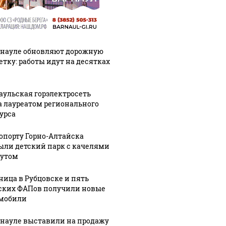
рнауле обновляют дорожную
етку: работы идут на десятках
аульская горэлектросеть
а лауреатом регионального
урса
ропорту Горно-Алтайска
ыли детский парк с качелями
тутом
ница в Рубцовске и пять
ских ФАПов получили новые
мобили
рнауле выставили на продажу