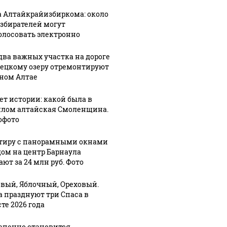
а Алтайкрайизбиркома: около
избирателей могут
олосовать электронно
два важных участка на дороге
лецкому озеру отремонтируют
рном Алтае
лет истории: какой была в
лом алтайская Смоленщина.
офото
тиру с панорамными окнами
дом на центр Барнаула
ют за 24 млн руб. Фото
вый, Яблочный, Ореховый.
а празднуют три Спаса в
те 2026 года
07 августа, 7:54
епенно становится