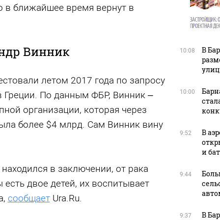
о в ближайшее время вернут в
андр Винник
В Ба
10:08
разм
улиц
стовали летом 2017 года по запросу
Барн
10:00
 Греции. По данным ФБР, Винник –
стал
пной организации, которая через
конк
ыла более $4 млрд. Сам Винник вину
В аэ
9:52
откр
и ба
находился в заключении, от рака
Боль
9:44
ы есть двое детей, их воспитывает
сель
авто
а,
сообщает
Ura.Ru.
В Ба
9:37