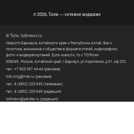
© 2026, Толк — сетевое издание
©
Толк
,
tolknews.ru
Новости Барнаула, Алтайского края и Республики Алтай. Все о
политике, экономике и обществе в формате статей, инфографики,
фото- и видеорепортажей. Если новости, то с ТОЛКом!
656049
, Россия, Алтайский край, г.
Барнаул
,
ул.Короленко, д.51, оф.202
тел.:
+7 903 957 44-44
(реклама)
tolk.smg@mail.ru
(реклама)
тел.:
8 (3852) 205-545
(телеканал)
тел.:
8 (3852) 205-549
(редакция)
tolknews@yandex.ru
(редакция)
Политика персональных данных
18+
Пользовательское соглашение
Правила комментирования