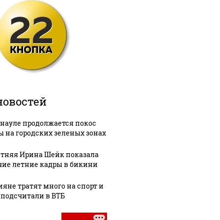
новостей
рнауле продолжается покос
ы на городских зеленых зонах
етняя Ирина Шейк показала
чие летние кадры в бикини
ияне тратят много на спорт и
 подсчитали в ВТБ