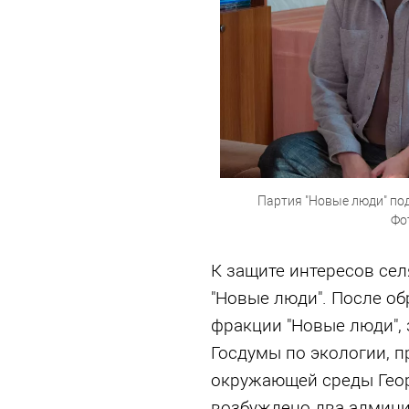
Партия "Новые люди" по
Фо
К защите интересов се
"Новые люди". После об
фракции "Новые люди", 
Госдумы по экологии, 
окружающей среды Геор
возбуждено два админи