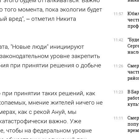
т этого будем отталкиваться. Важно
о того момента, пока экологии будет
Юбил
11:57
й вред", – отметил Никита
чест
проф
"Буд
11:42
Серг
ата, "Новые люди" инициируют
насл
 законодательном уровне закрепить
ия при принятии решения о добыче
Смер
11:26
част
райо
В Ба
о при принятии таких решений, как
11:23
рабо
опаемых, мнение жителей ничего не
куль
мерах, как с рекой Ануй, мы
Смер
11:11
 катастрофически важно. Уже
попу
е, чтобы на федеральном уровне
врем