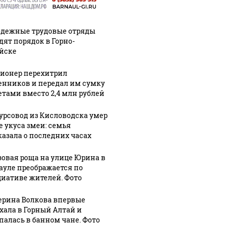
дежные трудовые отряды
дят порядок в Горно-
йске
ионер перехитрил
нников и передал им сумку
зетами вместо 2,4 млн рублей
урсовод из Кисловодска умер
е укуса змеи: семья
казала о последних часах
зовая роща на улице Юрина в
ауле преображается по
иативе жителей. Фото
ерина Волкова впервые
хала в Горный Алтай и
палась в банном чане. Фото