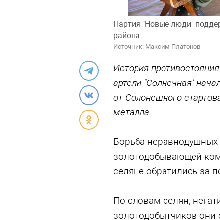
Партия "Новые люди" подде
района
Источник: Максим Платонов
История противостояния
артели "Солнечная" нача
от Солонешного стартов
металла
Борьба неравнодушных 
золотодобывающей ком
селяне обратились за п
По словам селян, негат
золотодобытчиков они с