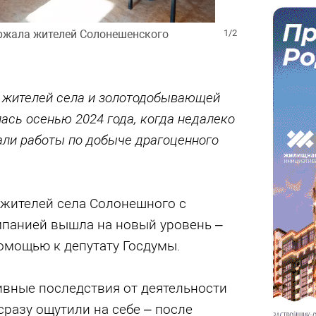
ржала жителей Солонешенского
1/2
 жителей села и золотодобывающей
лась осенью 2024 года, когда недалеко
али работы по добыче драгоценного
жителей села Солонешного с
панией вышла на новый уровень –
омощью к депутату Госдумы.
ивные последствия от деятельности
разу ощутили на себе – после