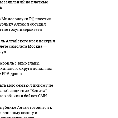
м заявлений на платные
а
а Минобрнауки РФ посетил
ублику Алтай и обсудил
итие госуниверситета
ль Алтайского края покурил
алете самолета Москва —
аул
мобиль с врио главы
кинского округа попал под
у FPV-дрона
гать мою семью я никому не
олю": защитник "Зенита"
лев объявил бойкот СМИ
спублике Алтай готовятся к
ительному сезону и
ляют долги за газ