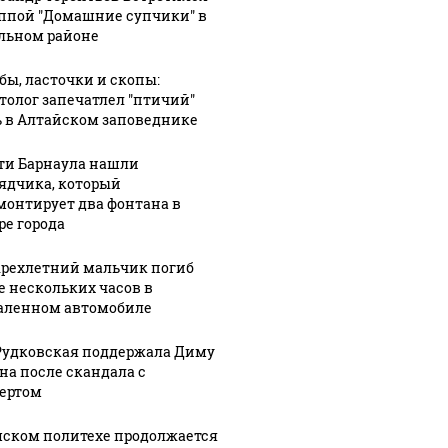
уппой "Домашние супчики" в
льном районе
бы, ласточки и скопы:
толог запечатлел "птичий"
 в Алтайском заповеднике
ти Барнаула нашли
ядчика, который
монтирует два фонтана в
ре города
рехлетний мальчик погиб
е нескольких часов в
аленном автомобиле
Рудковская поддержала Диму
на после скандала с
ертом
мском политехе продолжается