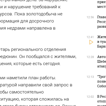
прие
и и нарушение требований к
мест
урсов. Пока золотодобыча не
Глав
12:56
формация для досрочного
Респ
разв
ия недрами направлена в
Жите
12:41
в ту
Барн
етарь регионального отделения
Федюнин. Он пообщался с жителями,
Авто
12:28
Шебе
ения, которые есть сегодня.
атак
"Тро
ми наметили план работы.
12:13
позв
ратурой направили свой запрос в
Собо
тобы самостоятельно
В Ре
12:02
итуацию, которая сложилась на
отоп
выяв