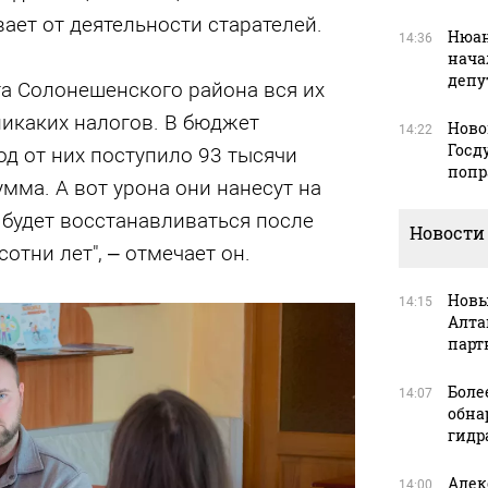
ает от деятельности старателей.
Нюан
14:36
нача
депу
та Солонешенского района вся их
никаких налогов. В бюджет
Ново
14:22
Госд
од от них поступило 93 тысячи
попр
умма. А вот урона они нанесут на
будет восстанавливаться после
Новости
 сотни лет", – отмечает он.
Новы
14:15
Алта
парт
Боле
14:07
обна
гидр
Алек
14:00