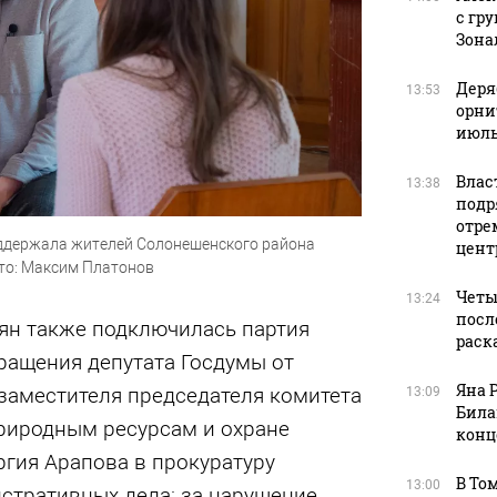
с гр
Зона
Деря
13:53
орни
июль
Влас
13:38
подр
отре
ддержала жителей Солонешенского района
цент
то: Максим Платонов
Четы
13:24
посл
лян также подключилась партия
раск
ращения депутата Госдумы от
Яна 
заместителя председателя комитета
13:09
Била
природным ресурсам и охране
конц
гия Арапова в прокуратуру
В То
13:00
стративных дела: за нарушение