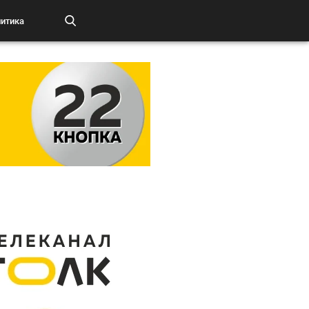
итика