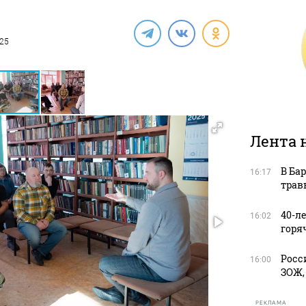
025
Лента 
В Ба
16:17
трав
40-л
16:02
горя
Росс
16:00
ЗОЖ,
РЕКЛАМА