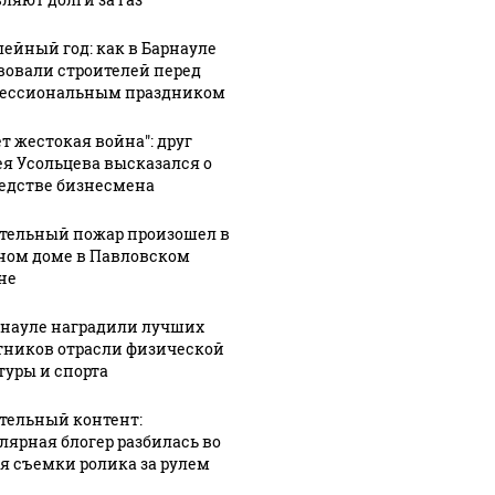
ейный год: как в Барнауле
вовали строителей перед
ессиональным праздником
ет жестокая война": друг
ея Усольцева высказался о
едстве бизнесмена
тельный пожар произошел в
ном доме в Павловском
не
рнауле наградили лучших
тников отрасли физической
туры и спорта
тельный контент:
лярная блогер разбилась во
я съемки ролика за рулем