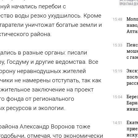
нуй начались перебои с
ество воды резко ухудшилось. Кроме
Моло
15:48
старатели уничтожат богатые земли и
наво
Алта
тического района.
Пенс
15:33
моше
ались в разные органы: писали
с га
у, Госдуму и другие ведомства. Все
торону неравнодушных жителей
Экск
15:19
посл
чики не намерены отступать, так как
расс
ложительное заключение на проект
Бере
15:04
го фонда от регионального
Барн
х ресурсов и экологии.
иниц
Екат
14:51
района Александр Воронов тоже
прие
иску
одобычи, отмечая, что экономически