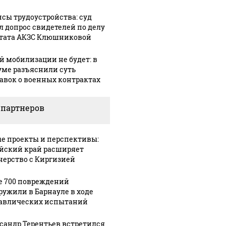
сы трудоустройства: суд
л допрос свидетелей по делу
тата АКЗС Клюшниковой
й мобилизации не будет: в
уме разъяснили суть
авок о военных контрактах
 партнеров
е проекты и перспективы:
йский край расширяет
нерство с Киргизией
е 700 повреждений
ружили в Барнауле в ходе
авлических испытаний
сандр Терентьев встретился