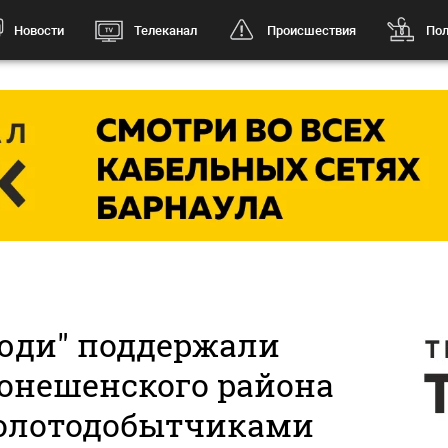
Новости
Телеканал
Происшествия
Пол
юди" поддержали
онешенского района
 золотодобытчиками