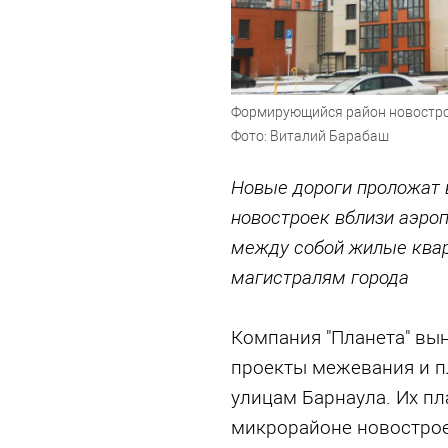
Формирующийся район новострое
Фото: Виталий Барабаш
Новые дороги проложат 
новостроек вблизи аэроп
между собой жилые квар
магистралям города
Компания "Планета" вы
проекты межевания и п
улицам Барнаула. Их п
микрорайоне новострое