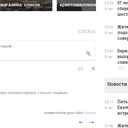
57-л
23:32
магазина: список
криптомиллионера
Кавк
сбор
07 авг.
шест
Жите
23:03
подо
07 авг.
сове
Барн
22:41
выпу
07 авг.
слив
1
Новости
авил комментариев, станьте первым.
Пять
22:17
Екат
07 авг.
встр
КОММЕНТАРИИ ДЛЯ САЙТА
CACKL
E
Жите
21:46