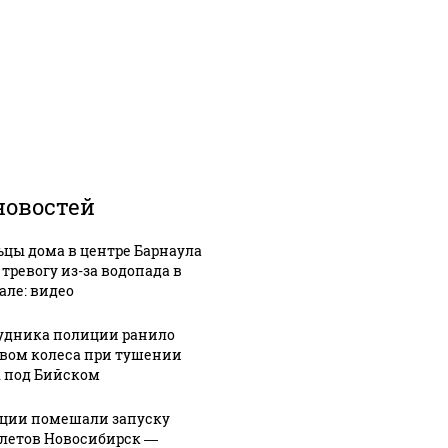
новостей
цы дома в центре Барнаула
 тревогу из-за водопада в
але: видео
удника полиции ранило
вом колеса при тушении
 под Бийском
ции помешали запуску
летов Новосибирск —