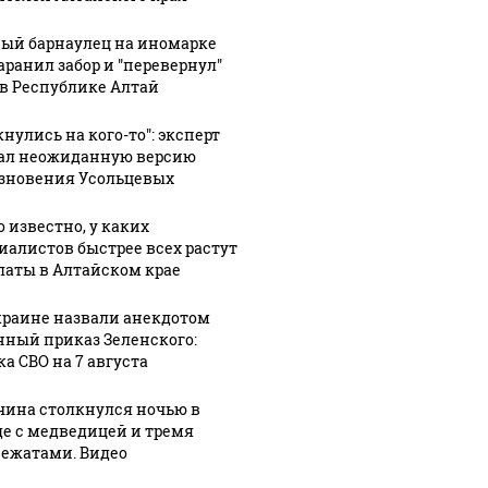
ый барнаулец на иномарке
аранил забор и "перевернул"
 в Республике Алтай
нулись на кого-то": эксперт
ал неожиданную версию
зновения Усольцевых
о известно, у каких
иалистов быстрее всех растут
латы в Алтайском крае
краине назвали анекдотом
нный приказ Зеленского:
ка СВО на 7 августа
ина столкнулся ночью в
де с медведицей и тремя
ежатами. Видео