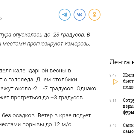
25
ура опускалась до -23 градусов. В
и местами прогнозируют изморозь,
Лента 
деля календарной весны в
Жиль
9:47
т с гололеда. Днем столбики
бьют
подв
ажут около -2…-7 градусов. Однако
жет прогреться до +3 градусов.
Сотр
9:11
взры
фуры
без осадков. Ветер в крае подует
 местами порывы до 12 м/с.
Санк
8:49
само