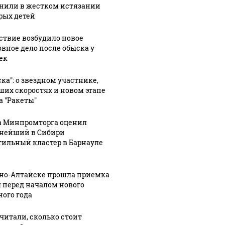
нили в жестком истязании
рых детей
ствие возбудило новое
овное дело после обыска у
ек
:26
07 августа, 23:32
ые в
57-летний
ком
главный
ска": о звездном участнике,
07 августа, 22:41
1
ших скоростях и новом этапе
тренер
Барнаульское
а "Ракеты"
я с
сборной
предприятие
ших
России
выпустило
а Минпромторга оценил
Валерий
маргарин
нейший в Сибири
Карпин в
под видом
тильный кластер в Барнауле
на 8
шестой раз
сливочного
стал отцом
масла
рно-Алтайске прошла приемка
 перед началом нового
ного года
читали, сколько стоит