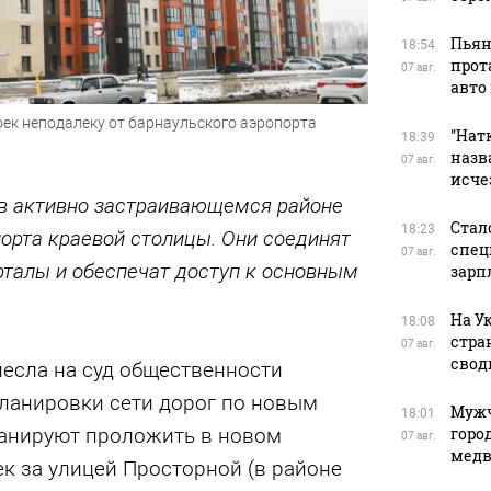
Пьян
18:54
прот
07 авг.
авто
к неподалеку от барнаульского аэропорта
"Натк
18:39
назв
07 авг.
исче
в активно застраивающемся районе
Стал
18:23
орта краевой столицы. Они соединят
спец
07 авг.
талы и обеспечат доступ к основным
зарп
На У
18:08
стра
07 авг.
свод
несла на суд общественности
ланировки сети дорог по новым
Мужч
18:01
горо
ланируют проложить в новом
07 авг.
медв
к за улицей Просторной (в районе