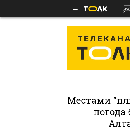
Местами "плю
погода 
Алт