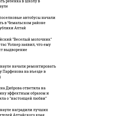
ать ребенка в школу в
ауле
оселковые автобусы начали
ть в Чемальском районе
ублики Алтай
йский "Веселый молочник"
тас Уолкер заявил, что ему
ит выдворение
рнауле начали ремонтировать
у Парфенова на въезде в
д
на Диброва ответила на
ику эффектным образом и
ила о "настоящей любви"
рнауле наградили лучших
ителей Алтайского края