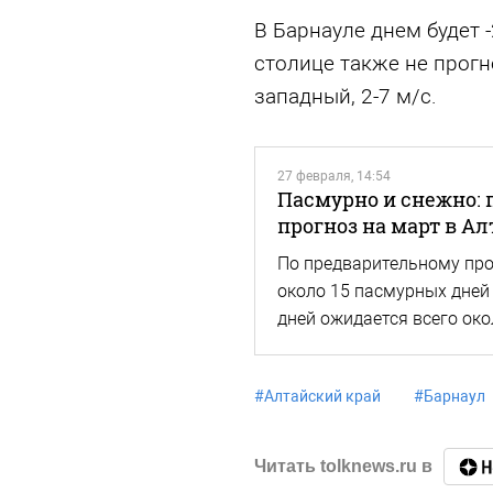
В Барнауле днем будет 
столице также не прогн
западный, 2-7 м/с.
27 февраля, 14:54
Пасмурно и снежно:
прогноз на март в А
По предварительному прог
около 15 пасмурных дней
дней ожидается всего око
#
Алтайский край
#
Барнаул
Читать tolknews.ru в