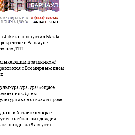
an Juke не пропустил Mazda:
ерекрестке в Барнауле
зошло ДТП
рлыкающим праздником!
равления с Всемирным днем
ек
льт-ура, ура, ура! Бодрые
равления с Днем
ультурника в стихах и прозе
дные в Алтайском крае
утся с небольших дождей:
ноз погоды на 8 августа
Таких событий не
новости по
В магази
было с 1945: чего
ению вертолета на
ажиотаж 