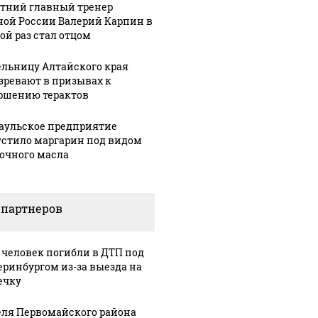
етний главный тренер
ждать всем нам?
азе: читать здесь
продукта
ной России Валерий Карпин в
ой раз стал отцом
льницу Алтайского края
зревают в призывах к
ршению терактов
аульское предприятие
стило маргарин под видом
очного масла
 партнеров
 человек погибли в ДТП под
еринбургом из-за выезда на
ечку
ля Первомайского района