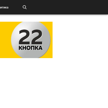
итика