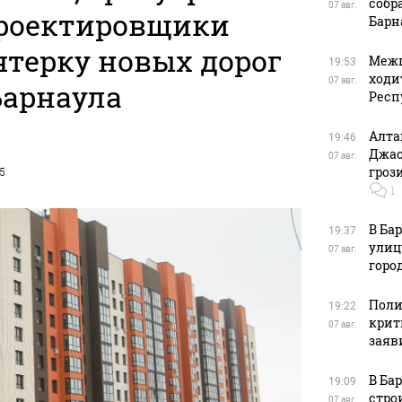
собр
07 авг.
проектировщики
Барн
ятерку новых дорог
Межп
19:53
ходи
07 авг.
Барнаула
Респ
Алта
19:46
Джас
07 авг.
гроз
25
1
В Ба
19:37
улиц
07 авг.
горо
Поли
19:22
крит
07 авг.
заяв
В Ба
19:09
стро
07 авг.