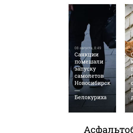
07 августа, 22:41
1
08 августа, 8:49
0
Барнаульское
Санкции
предприятие
помешали
выпустило
запуску
маргарин
самолетов
под видом
Новосибирск
сливочного
—
масла
Белокуриха
Асфальтоб