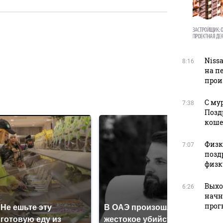
в
Niss
8:16
на п
прои
в
С му
7:38
Позд
кош
Физку
7:07
позд
физк
Выхо
6:26
начн
прог
Не ешьте эту
В ОАЭ произошло
Все 
готовую еду из
жестокое убийство
пад