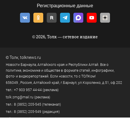
Регистрационные данные
© 2026, Толк — сетевое издание
©
Толк
,
tolknews.ru
Новости Барнаула, Алтайского края и Республики Алтай. Все о
политике, экономике и обществе в формате статей, инфографики,
фото- и видеорепортажей. Если новости, то с ТОЛКом!
656049
, Россия, Алтайский край, г.
Барнаул
,
ул.Короленко, д.51, оф.202
тел.:
+7 903 957 44-44
(реклама)
tolk.smg@mail.ru
(реклама)
тел.:
8 (3852) 205-545
(телеканал)
тел.:
8 (3852) 205-549
(редакция)
tolknews@yandex.ru
(редакция)