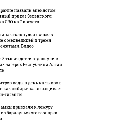
краине назвали анекдотом
нный приказ Зеленского:
ка СВО на 7 августа
ина столкнулся ночью в
де с медведицей и тремя
ежатами. Видео
е 8 тысяч детей отдохнули в
их лагерях Республики Алтай
ле
литров воды в день на тыкву в
кг: как сибирячка выращивает
СМИ: В 
и-гиганты
их событий не
полице
В магазинах России
о с 1945: чего
машину
ажиотаж из-за этого
самки приехали к лемуру
ть всем нам?
подожг
продукта: что купить?
 из барнаульского зоопарка.
о