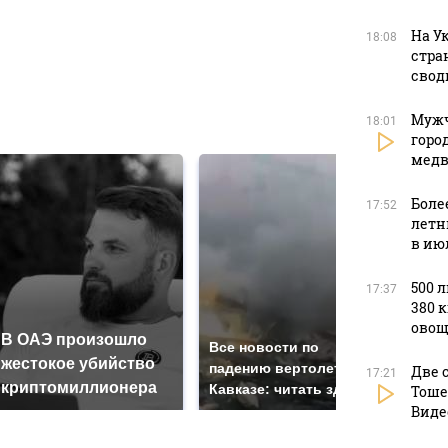
в
На У
18:08
стра
свод
в
Мужч
18:01
горо
медв
Боле
17:52
летн
в ию
500 
17:37
380 
овощ
В ОАЭ произошло
Так
Все новости по
жестокое убийство
был
падению вертолета на
Две 
17:21
криптомиллионера
жда
Кавказе: читать здесь
Тоше
Виде