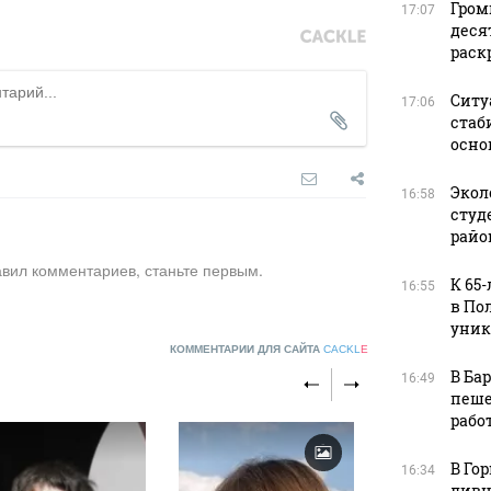
Гром
17:07
деся
раск
Ситу
17:06
стаб
осно
Экол
16:58
студ
райо
авил комментариев, станьте первым.
К 65
16:55
в По
уник
КОММЕНТАРИИ ДЛЯ САЙТА
CACKL
E
В Ба
16:49
пеше
рабо
В Го
16:34
ливн