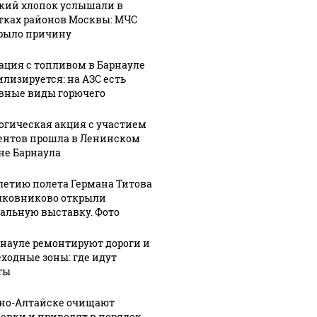
кий хлопок услышали в
тках районов Москвы: МЧС
рыло причину
ация с топливом в Барнауле
илизируется: на АЗС есть
вные виды горючего
огическая акция с участием
ентов прошла в Ленинском
не Барнаула
-летию полета Германа Титова
лковниково открыли
альную выставку. Фото
рнауле ремонтируют дороги и
ходные зоны: где идут
ты
рно-Алтайске очищают
евки и приводят в порядок