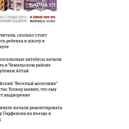
читали, сколько стоит
ать ребенка в школу в
ауле
оселковые автобусы начали
ть в Чемальском районе
ублики Алтай
йский "Веселый молочник"
тас Уолкер заявил, что ему
ит выдворение
рнауле начали ремонтировать
у Парфенова на въезде в
д