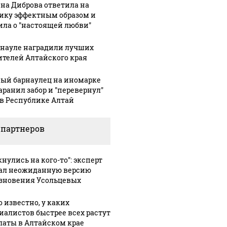
на Диброва ответила на
ику эффектным образом и
ила о "настоящей любви"
рнауле наградили лучших
ителей Алтайского края
ый барнаулец на иномарке
аранил забор и "перевернул"
 в Республике Алтай
 партнеров
нулись на кого-то": эксперт
ал неожиданную версию
зновения Усольцевых
о известно, у каких
иалистов быстрее всех растут
латы в Алтайском крае