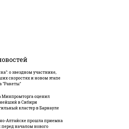
новостей
ска": о звездном участнике,
ших скоростях и новом этапе
а "Ракеты"
а Минпромторга оценил
нейший в Сибири
тильный кластер в Барнауле
рно-Алтайске прошла приемка
 перед началом нового