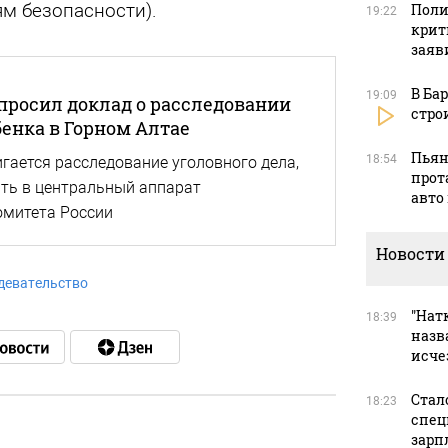
м безопасности).
Поли
19:22
крит
заяв
В Ба
19:09
просил доклад о расследовании
стро
енка в Горном Алтае
Пьян
18:54
игается расследование уголовного дела,
прот
ть в центральный аппарат
авто
омитета России
Новости
девательство
"Натк
18:39
назв
исче
Стал
18:23
спец
зарп