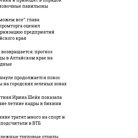
новочные павильоны
07 августа, 18:23
Стало
можем все": глава
8:39
07 августа, 18:08
улись
известно, у
На Украине
ромторга оценил
рнизацию предприятий
то":
каких
назвали
йского края
специалистов
анекдотом
быстрее всех
странный
 возвращается: прогноз
анную
растут
приказ
ды в Алтайском крае на
зарплаты в
Зеленского:
одные
овения
Алтайском
сводка СВО
евых
крае
на 7 августа
рнауле продолжается покос
ы на городских зеленых зонах
етняя Ирина Шейк показала
чие летние кадры в бикини
ияне тратят много на спорт и
 подсчитали в ВТБ
дежные трудовые отряды