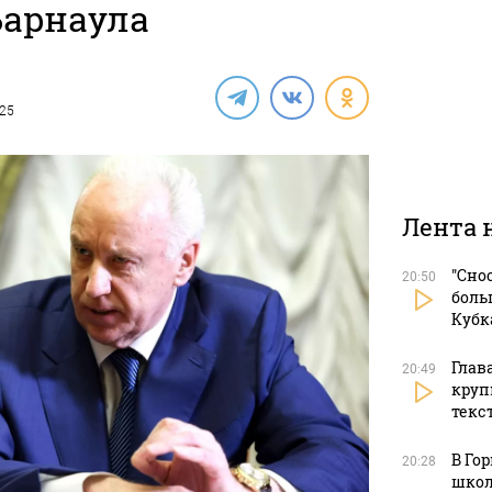
Барнаула
025
Лента 
"Сно
20:50
боль
Кубк
Глав
20:49
круп
текс
В Го
20:28
школ