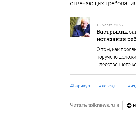
отвечающих требования
18 марта, 20:27
Бастрыкин за
истязания реб
О том, как продв
поручено доложи
Следственного к
#
Барнаул
#
детсады
#
из
Читать tolknews.ru в