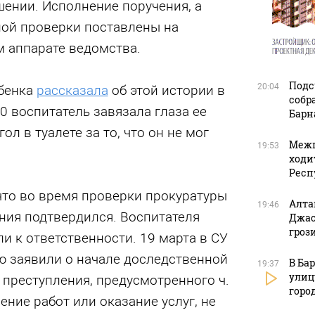
ении. Исполнение поручения, а
ной проверки поставлены на
м аппарате ведомства.
Подс
20:04
бенка
рассказала
об этой истории в
собр
80 воспитатель завязала глаза ее
Барн
ол в туалете за то, что он не мог
Межп
19:53
ходи
Респ
что во время проверки прокуратуры
Алта
19:46
ния подтвердился. Воспитателя
Джас
гроз
ли к ответственности. 19 марта в СУ
ю заявили о начале доследственной
В Ба
19:37
улиц
преступления, предусмотренного ч.
горо
ение работ или оказание услуг, не