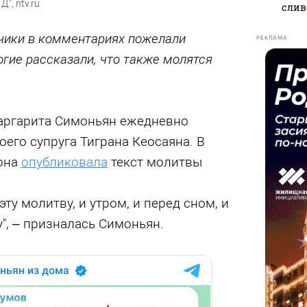
.", ntv.ru
слив
чики в комментариях пожелали
РЕКЛАМА
гие рассказали, что также молятся
аргарита Симоньян ежедневно
оего супруга Тиграна Кеосаяна. В
 она
опубликовала
текст молитвы
ту молитву, и утром, и перед сном, и
", – призналась Симоньян.