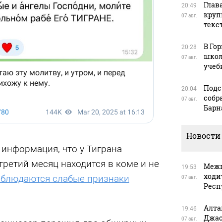
Глав
20:49
круп
07 авг.
текс
В Го
20:28
школ
07 авг.
учеб
Подс
20:04
собр
07 авг.
Барн
Новости
информация, что у Тиграна
третий месяц находится в коме и не
Межп
19:53
ходи
аблюдаются слабые признаки
07 авг.
Респ
Алта
19:46
Джас
07 авг.