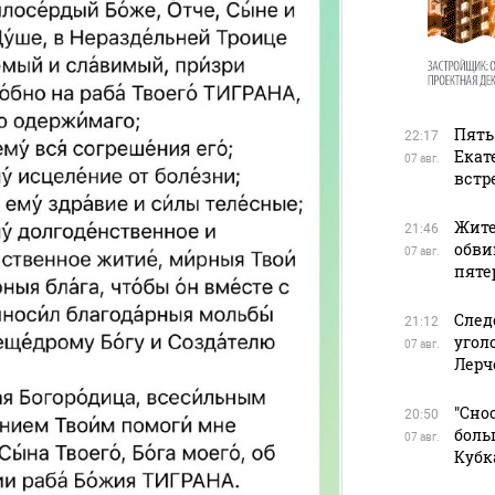
Пять
22:17
Екат
07 авг.
встр
Жите
21:46
обви
07 авг.
пяте
След
21:12
угол
07 авг.
Лерч
"Сно
20:50
боль
07 авг.
Кубк