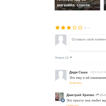
магазина: список
/
3
1
Новые
(2)
Дядя Саша
2025.03.22 0
Это ему и ей наказание
Ответить
Дмитрий Хрипко
Дяд
Это просто она любит му
Ответить