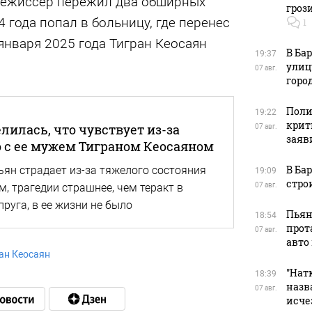
режиссер пережил два обширных
гроз
 года попал в больницу, где перенес
1
января 2025 года Тигран Кеосаян
В Ба
19:37
улиц
07 авг.
горо
Поли
19:22
крит
лилась, что чувствует из-за
07 авг.
заяв
 с ее мужем Тиграном Кеосаяном
В Ба
ян страдает из-за тяжелого состояния
19:09
стро
07 авг.
м, трагедии страшнее, чем теракт в
пруга, в ее жизни не было
Пьян
18:54
прот
07 авг.
авто
ан Кеосаян
"Натк
18:39
назв
07 авг.
исче