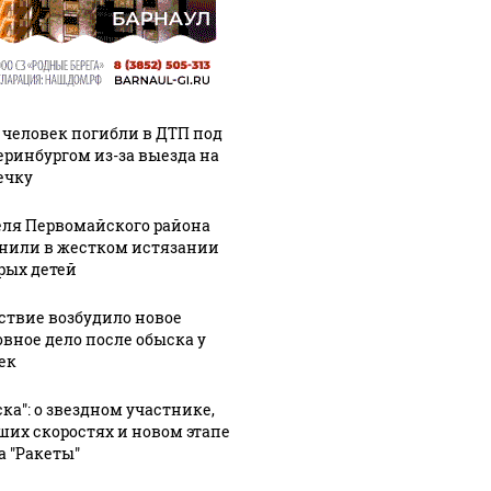
 человек погибли в ДТП под
еринбургом из-за выезда на
ечку
ля Первомайского района
нили в жестком истязании
рых детей
ствие возбудило новое
овное дело после обыска у
ек
ска": о звездном участнике,
ших скоростях и новом этапе
а "Ракеты"