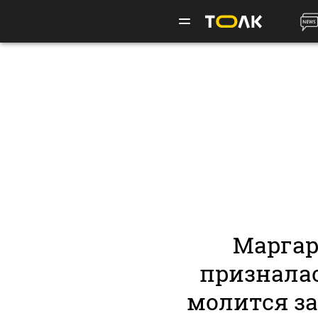
Маргар
призналас
молится за