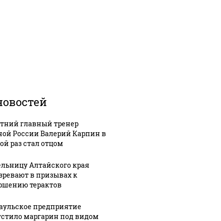
новостей
етний главный тренер
ной России Валерий Карпин в
ой раз стал отцом
льницу Алтайского края
зревают в призывах к
ршению терактов
аульское предприятие
стило маргарин под видом