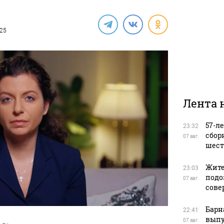
025
Лента 
57-л
23:32
сбор
07 авг.
шест
Жите
23:03
подо
07 авг.
сове
Барн
22:41
выпу
07 авг.