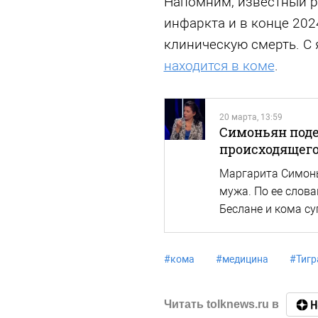
Напомним, известный 
инфаркта и в конце 2024
клиническую смерть. С 
находится в коме
.
20 марта, 13:59
Симоньян поде
происходящего
Маргарита Симонь
мужа. По ее слова
Беслане и кома су
#
кома
#
медицина
#
Тигр
Читать tolknews.ru в