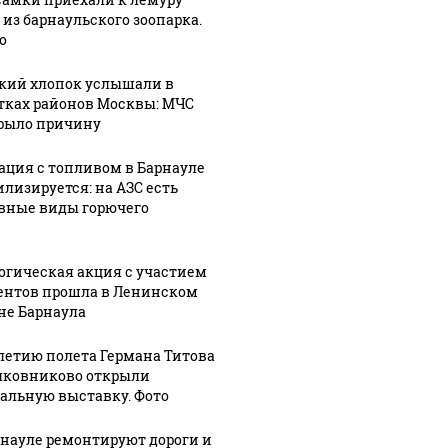
ажиотаж из-за этого
 из барнаульского зоопарка.
ть всем нам?
подожг
продукта: что купить?
о
кий хлопок услышали в
тках районов Москвы: МЧС
рыло причину
ация с топливом в Барнауле
илизируется: на АЗС есть
вные виды горючего
огическая акция с участием
ентов прошла в Ленинском
не Барнаула
-летию полета Германа Титова
лковниково открыли
альную выставку. Фото
рнауле ремонтируют дороги и