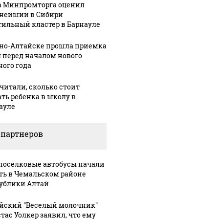
а Минпромторга оценил
нейший в Сибири
тильный кластер в Барнауле
рно-Алтайске прошла приемка
 перед началом нового
ного года
читали, сколько стоит
ать ребенка в школу в
ауле
 партнеров
оселковые автобусы начали
ть в Чемальском районе
ублики Алтай
йский "Веселый молочник"
тас Уолкер заявил, что ему