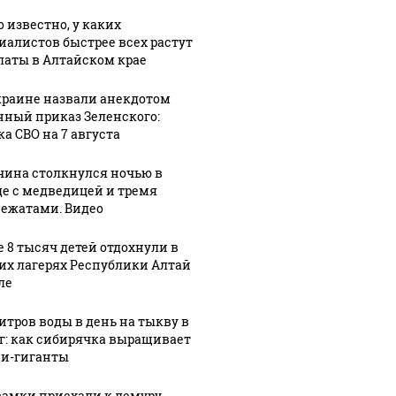
о известно, у каких
иалистов быстрее всех растут
латы в Алтайском крае
краине назвали анекдотом
нный приказ Зеленского:
ка СВО на 7 августа
ина столкнулся ночью в
де с медведицей и тремя
ежатами. Видео
е 8 тысяч детей отдохнули в
их лагерях Республики Алтай
ле
литров воды в день на тыкву в
кг: как сибирячка выращивает
СМИ: В 
и-гиганты
их событий не
полице
В магазинах России
о с 1945: чего
машину
самки приехали к лемуру