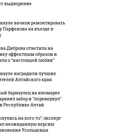
ит выдворение
рнауле начали ремонтировать
у Парфенова на въезде в
д
на Диброва ответила на
ику эффектным образом и
ила о "настоящей любви"
рнауле наградили лучших
ителей Алтайского края
ый барнаулец на иномарке
аранил забор и "перевернул"
 в Республике Алтай
нулись на кого-то": эксперт
ал неожиданную версию
зновения Усольцевых