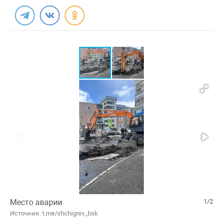
Место аварии
1/2
Источник: t.me/shchigrev_bsk