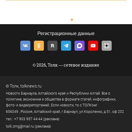
Регистрационные данные
© 2026, Толк — сетевое издание
©
Толк
,
tolknews.ru
Новости Барнаула, Алтайского края и Республики Алтай. Все о
политике, экономике и обществе в формате статей, инфографики,
фото- и видеорепортажей. Если новости, то с ТОЛКом!
656049
, Россия, Алтайский край, г.
Барнаул
,
ул.Короленко, д.51, оф.202
тел.:
+7 903 957 44-44
(реклама)
tolk.smg@mail.ru
(реклама)