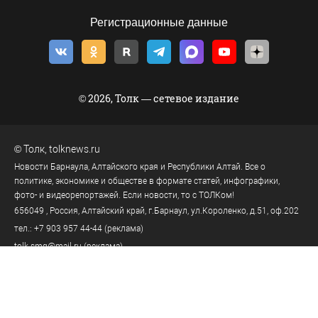
Регистрационные данные
© 2026, Толк — сетевое издание
©
Толк
,
tolknews.ru
Новости Барнаула, Алтайского края и Республики Алтай. Все о
политике, экономике и обществе в формате статей, инфографики,
фото- и видеорепортажей. Если новости, то с ТОЛКом!
656049
, Россия, Алтайский край, г.
Барнаул
,
ул.Короленко, д.51, оф.202
тел.:
+7 903 957 44-44
(реклама)
tolk.smg@mail.ru
(реклама)
тел.:
8 (3852) 205-545
(телеканал)
тел.:
8 (3852) 205-549
(редакция)
tolknews@yandex.ru
(редакция)