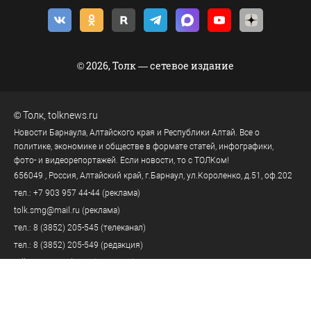
© 2026, Толк — сетевое издание
©
Толк
,
tolknews.ru
Новости Барнаула, Алтайского края и Республики Алтай. Все о
политике, экономике и обществе в формате статей, инфографики,
фото- и видеорепортажей. Если новости, то с ТОЛКом!
656049
, Россия, Алтайский край, г.
Барнаул
,
ул.Короленко, д.51, оф.202
тел.:
+7 903 957 44-44
(реклама)
tolk.smg@mail.ru
(реклама)
тел.:
8 (3852) 205-545
(телеканал)
тел.:
8 (3852) 205-549
(редакция)
tolknews@yandex.ru
(редакция)
Политика персональных данных