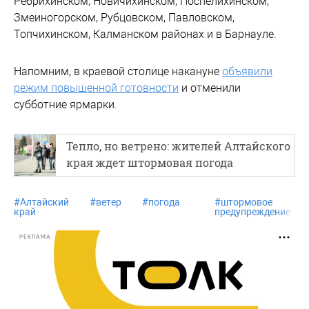
Ребрихинском, Новичихинском, Поспелихинском,
Змеиногорском, Рубцовском, Павловском,
Топчихинском, Калманском районах и в Барнауле.
Напомним, в краевой столице накануне
объявили
режим повышенной готовности
и отменили
субботние ярмарки.
Тепло, но ветрено: жителей Алтайского
края ждет штормовая погода
#
Алтайский
#
ветер
#
погода
#
штормовое
край
предупреждение
РЕКЛАМА